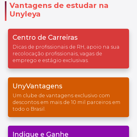
Vantagens de estudar na
Unyleya
Centro de Carreiras
Dicas de profissionais de RH, apoio na sua
recolocação profissionais, vagas de
emprego e estágio exclusivas.
UnyVantagens
Um clube de vantagens exclusivo com
descontos em mais de 10 mil parceiros em
todo o Brasil.
Indique e Ganhe