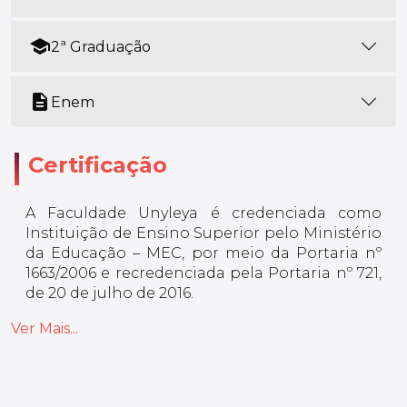
school
2ª Graduação
description
Enem
Certificação
A Faculdade Unyleya é credenciada como
Instituição de Ensino Superior pelo Ministério
da Educação – MEC, por meio da Portaria nº
1663/2006 e recredenciada pela Portaria nº 721,
de 20 de julho de 2016.
Ver Mais...