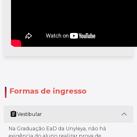
Formas de ingresso
assignment
Vestibular
Na Graduação EaD da Unyleya, não há
exigência do aluno realizar prova de