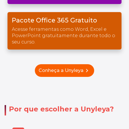
Pacote Office 365 Gratuito
Acesse ferramentas como Word, Excel e
PowerPoint gratuitamente durante todo o
seu curso.
chevron_right
Conheça a Unyleya
Por que escolher a Unyleya?