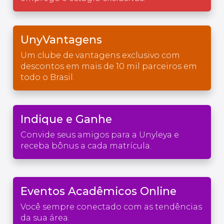
UnyVantagens
Um clube de vantagens exclusivo com
descontos em mais de 10 mil parceiros em
todo o Brasil.
Indique e Ganhe
Convide seus amigos para a Unyleya e
receba bônus a cada matrícula.
Eventos Acadêmicos Online
Você sempre conectado com as tendências
da sua área.