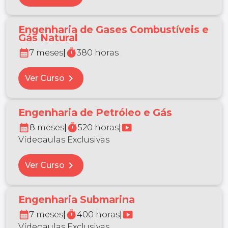
Engenharia de Gases Combustíveis e
Gás Natural
calendar_month
timer
7 meses
|
380 horas
chevron_right
Ver Curso
Engenharia de Petróleo e Gás
calendar_month
timer
smart_display
8 meses
|
520 horas
|
Vídeoaulas Exclusivas
chevron_right
Ver Curso
Engenharia Submarina
calendar_month
timer
smart_display
7 meses
|
400 horas
|
Vídeoaulas Exclusivas