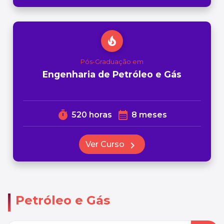
local_fire_department
Pós-Graduação em
Engenharia de Petróleo e Gás
timer
calendar_month
520 horas
8 meses
Ver Curso
chevron_right
Petróleo e Gás