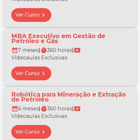
chevron_right
Ver Curso
MBA Executivo em Gestão de
Petróleo e Gás
calendar_month
timer
smart_display
7 meses
|
360 horas
|
Vídeoaulas Exclusivas
chevron_right
Ver Curso
Robótica para Mineração e Extração
de Petróleo
calendar_month
timer
smart_display
6 meses
|
360 horas
|
Vídeoaulas Exclusivas
chevron_right
Ver Curso