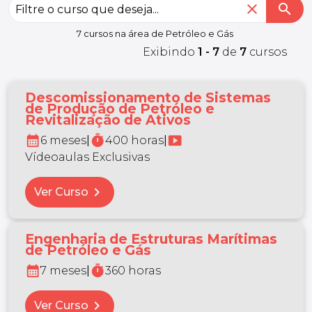
close
search
7 cursos na área de Petróleo e Gás
Exibindo
1 - 7
de
7
cursos
Descomissionamento de Sistemas
de Produção de Petróleo e
Revitalização de Ativos
calendar_month
timer
smart_display
6 meses
|
400 horas
|
Vídeoaulas Exclusivas
chevron_right
Ver Curso
Engenharia de Estruturas Marítimas
de Petróleo e Gás
calendar_month
timer
7 meses
|
360 horas
chevron_right
Ver Curso