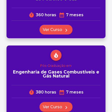
timer
calendar_month
360 horas
7 meses
Ver Curso
chevron_right
local_fire_department
Pós-Graduação em
Engenharia de Gases Combustíveis e
Gás Natural
timer
calendar_month
380 horas
7 meses
Ver Curso
chevron_right