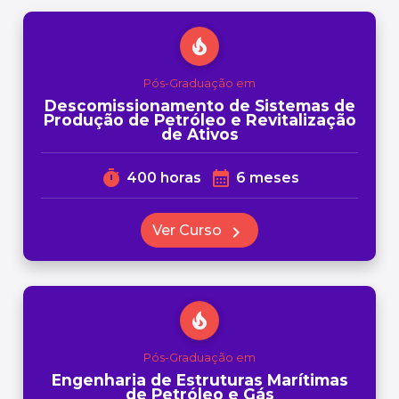
local_fire_department
Pós-Graduação em
Descomissionamento de Sistemas de
Produção de Petróleo e Revitalização
de Ativos
timer
calendar_month
400 horas
6 meses
Ver Curso
chevron_right
local_fire_department
Pós-Graduação em
Engenharia de Estruturas Marítimas
de Petróleo e Gás