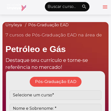
menu
emoji_objects
nights_stay
wb_sunny
Alto Contraste
Unyleya
Pós-Graduação EAD
7 cursos de Pós-Graduação EAD na área de
Graduação EAD
Pós-Graduação EAD
Petróleo e Gás
Atualização Profissional
Destaque seu currículo e torne-se
Conheça a Unyleya
keyboard_arrow_down
referência no mercado!
Alianças Acadêmicas
Convênios
keyboard_arrow_down
Pós-Graduação EAD
UnyVantagens
school
person
Quero ser Aluno
Área do Aluno