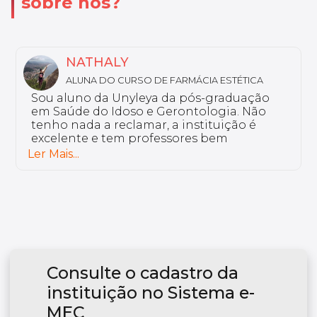
sobre nós?
MARIA LUIZA
ALUNA DO CURSO DE DISLEXIA E DISTÚRBIOS
DE LEITURA E ESCRITA
Eu curso a pós-graduação em Dislexia e
Distúrbios de Leitura e Escrita. Por que eu
escolhi o curso Unyleya? Porque ele vai de
encontro com a minha rotina. Temos uma
plataforma colaborativa, onde o aluno é
Ler Mais...
ativo. Os professores são de grande
excelência.
Consulte o cadastro da
instituição no Sistema e-
MEC