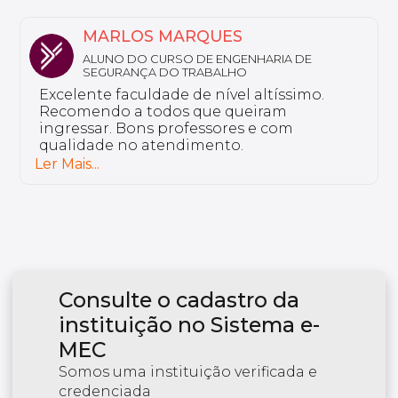
NATHALY
ALUNA DO CURSO DE FARMÁCIA ESTÉTICA
Sou aluno da Unyleya da pós-graduação
em Saúde do Idoso e Gerontologia. Não
tenho nada a reclamar, a instituição é
excelente e tem professores bem
preparados.
Ler Mais...
Consulte o cadastro da
instituição no Sistema e-
MEC
Somos uma instituição verificada e
credenciada