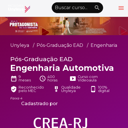
menu
emoji_objects
nights_stay
wb_sunny
Alto Contraste
Graduação EAD
Unyleya
Pós-Graduação EAD
Engenharia
Pós-Graduação EAD
Pós-Graduação EAD
Atualização Profissional
Engenharia Automotiva
Conheça a Unyleya
keyboard_arrow_down
9
400
Curso com
date_range
schedule
smart_display
meses
horas
Vídeoaula
Alianças Acadêmicas
Reconhecido
Qualidade
100%
verified_user
military_tech
phone_android
pelo MEC
Unyleya
digital
Convênios
keyboard_arrow_down
Faixa 4
Cadastrado por
UnyVantagens
school
person
Quero ser Aluno
Área do Aluno