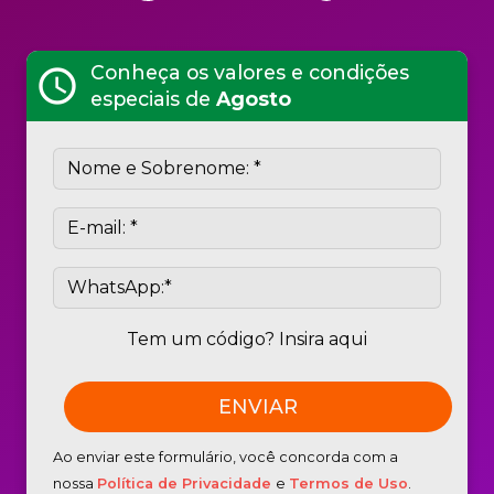
Conheça os valores e condições
schedule
especiais de
Agosto
Tem um código? Insira aqui
Ao enviar este formulário, você concorda com a
nossa
Política de Privacidade
e
Termos de Uso
.