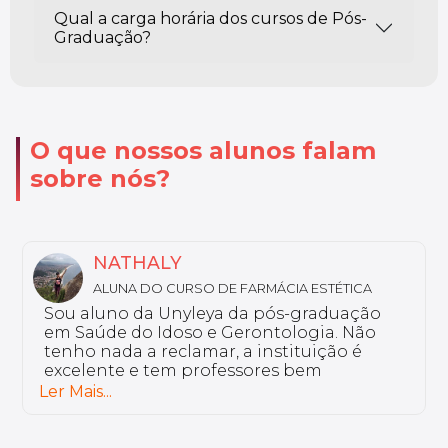
Qual a carga horária dos cursos de Pós-
Graduação?
O que nossos alunos falam
sobre nós?
MARIA LUIZA
IA ESTÉTICA
ALUNA DO CURSO DE DISLEXIA E
DE LEITURA E ESCRITA
s-graduação
Eu curso a pós-graduação em Di
logia. Não
Distúrbios de Leitura e Escrita. 
ituição é
escolhi o curso Unyleya? Porque 
 bem
encontro com a minha rotina.
plataforma colaborativa, onde o
Ler Mais...
ativo. Os professores são de gr
excelência.