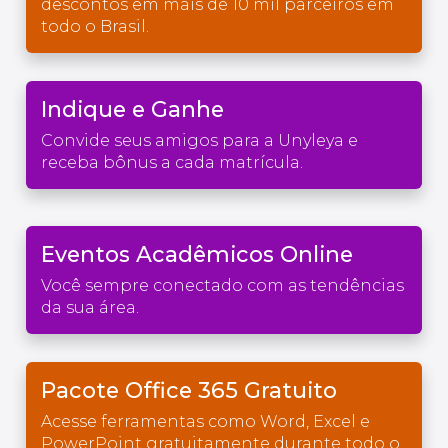
descontos em mais de 10 mil parceiros em
todo o Brasil.
Indique e Ganhe
Convide seus amigos para a Unyleya e
receba bônus a cada matrícula.
Eventos Acadêmicos Online
Você sempre conectado com as tendências
da sua área.
Pacote Office 365 Gratuito
Acesse ferramentas como Word, Excel e
PowerPoint gratuitamente durante todo o