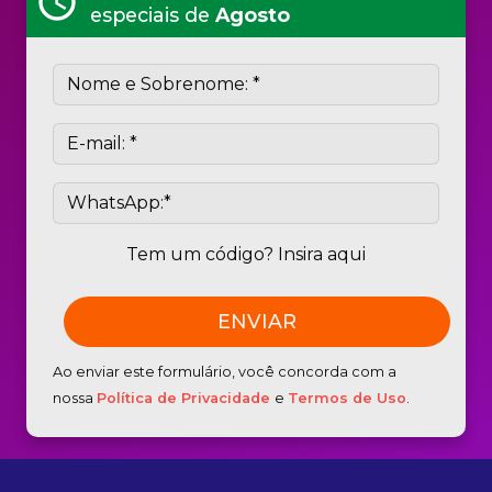
schedule
especiais de
Agosto
Tem um código? Insira aqui
Ao enviar este formulário, você concorda com a
nossa
Política de Privacidade
e
Termos de Uso
.