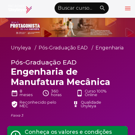
menu
emoji_objects
nights_stay
wb_sunny
Alto Contraste
Graduação EAD
Unyleya
Pós-Graduação EAD
Engenharia
Pós-Graduação EAD
Pós-Graduação EAD
Atualização Profissional
Engenharia de
Conheça a Unyleya
keyboard_arrow_down
Manufatura Mecânica
Alianças Acadêmicas
8
360
Curso 100%
date_range
schedule
phone_android
meses
horas
Online
Convênios
keyboard_arrow_down
Reconhecido pelo
Qualidade
verified_user
military_tech
MEC
Unyleya
UnyVantagens
Faixa 3
school
person
Quero ser Aluno
Área do Aluno
Conheça os valores e condições