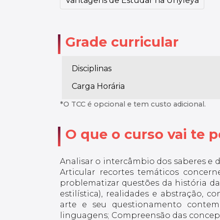
Vantagens de Estudar na Unyleya
Grade curricular
Disciplinas
Carga Horária
*O TCC é opcional e tem custo adicional.
O que o curso vai te po
Analisar o intercâmbio dos saberes e d
Articular recortes temáticos conce
problematizar questões da história d
estilística), realidades e abstração,
arte e seu questionamento contemp
linguagens; Compreensão das concepçõ