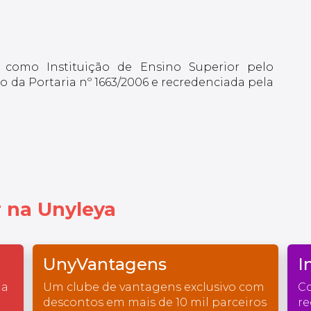
 como Instituição de Ensino Superior pelo
 da Portaria nº 1663/2006 e recredenciada pela
 na Unyleya
UnyVantagens
I
na
Um clube de vantagens exclusivo com
Co
descontos em mais de 10 mil parceiros
re