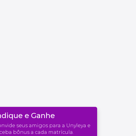
ndique e Ganhe
nvide seus amigos para a Unyleya e
ceba bônus a cada matrícula.