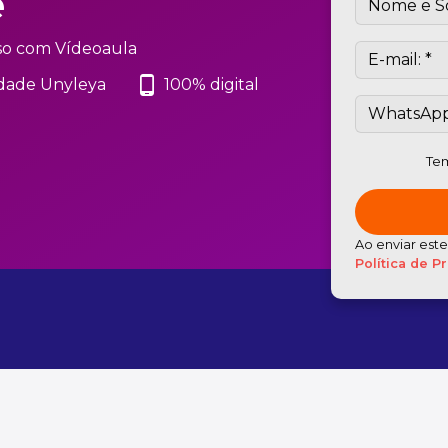
e
so com Vídeoaula
phone_android
dade Unyleya
100% digital
Tem
Ao enviar est
Política de P