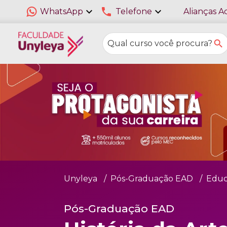
expand_more
phone
expand_more
WhatsApp
Telefone
Alianças A
Unyleya
Pós-Graduação EAD
Educ
Pós-Graduação EAD