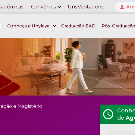
expand_more
cadêmicas
Convênios
UnyVantagens
Áre
person
expand_more
Conheça a Unyleya
Graduação EAD
Pós-Graduaçã
ação e Magistério
Conheç
schedule
de
Ag