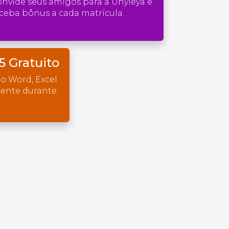
nvide seus amigos para a Unyleya e
ceba bônus a cada matrícula.
5 Gratuito
o Word, Excel
mente durante