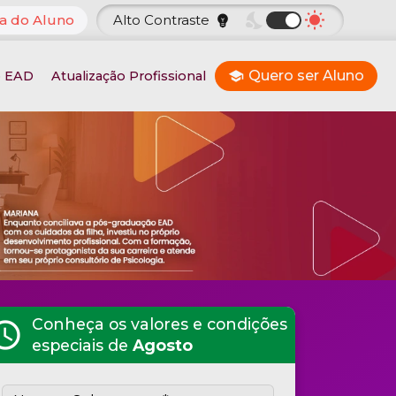
nights_stay
wb_sunny
a do Aluno
Alto Contraste
emoji_objects
Quero ser Aluno
o EAD
Atualização Profissional
school
Conheça os valores e condições
hedule
especiais de
Agosto