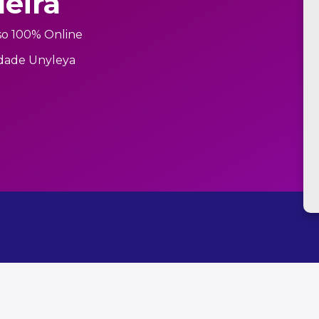
leira
so 100% Online
dade Unyleya