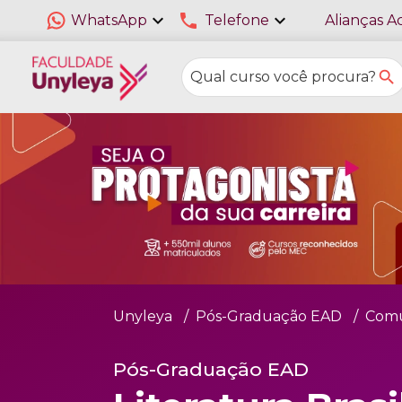
expand_more
phone
expand_more
WhatsApp
Telefone
Alianças A
Unyleya
Pós-Graduação EAD
Comu
Pós-Graduação EAD