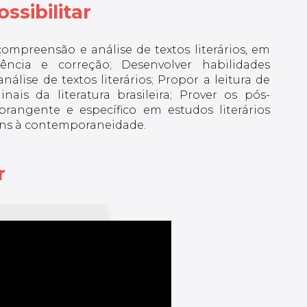
ssibilitar
compreensão e análise de textos literários, em
iência e correção; Desenvolver habilidades
nálise de textos literários; Propor a leitura de
ais da literatura brasileira; Prover os pós-
angente e específico em estudos literários
gens à contemporaneidade.
r