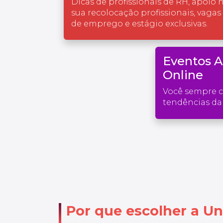
Dicas de profissionais de RH, apoio 
sua recolocação profissionais, vagas
de emprego e estágio exclusivas.
Eventos 
Online
Você sempre 
tendências da 
Por que escolher a Un