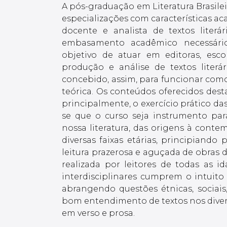
A pós-graduação em Literatura Brasilei
especializações com características ac
docente e analista de textos liter
embasamento acadêmico necessár
objetivo de atuar em editoras, escol
produção e análise de textos liter
concebido, assim, para funcionar co
teórica. Os conteúdos oferecidos de
principalmente, o exercício prático das
se que o curso seja instrumento pa
nossa literatura, das origens à conte
diversas faixas etárias, principiando 
leitura prazerosa e aguçada de obras do
realizada por leitores de todas as i
interdisciplinares cumprem o intuito 
abrangendo questões étnicas, sociai
bom entendimento de textos nos diver
em verso e prosa.