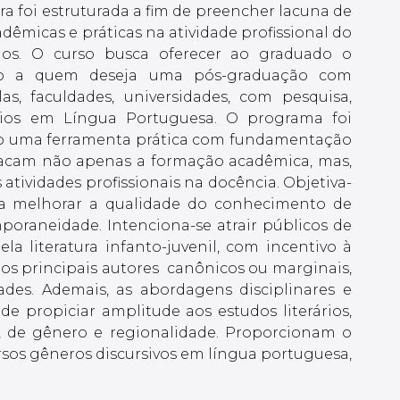
ra foi estruturada a fim de preencher lacuna de
adêmicas e práticas na atividade profissional do
ários. O curso busca oferecer ao graduado o
io a quem deseja uma pós-graduação com
as, faculdades, universidades, com pesquisa,
ários em Língua Portuguesa. O programa foi
mo uma ferramenta prática com fundamentação
stacam não apenas a formação acadêmica, mas,
 atividades profissionais na docência. Objetiva-
ra melhorar a qualidade do conhecimento de
mporaneidade. Intenciona-se atrair públicos de
pela literatura infanto-juvenil, com incentivo à
s principais autores  canônicos ou marginais,
dades. Ademais, as abordagens disciplinares e
de propiciar amplitude aos estudos literários,
s, de gênero e regionalidade. Proporcionam o
sos gêneros discursivos em língua portuguesa,