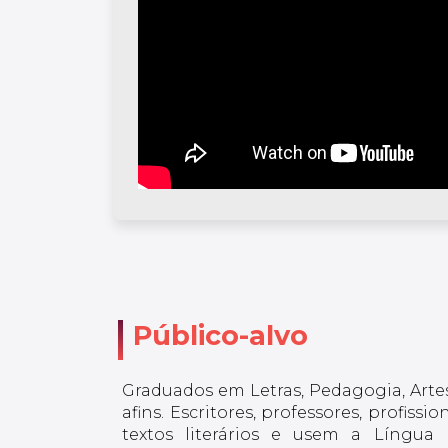
Público-alvo
Graduados em Letras, Pedagogia, Artes
afins. Escritores, professores, profis
textos literários e usem a Língua