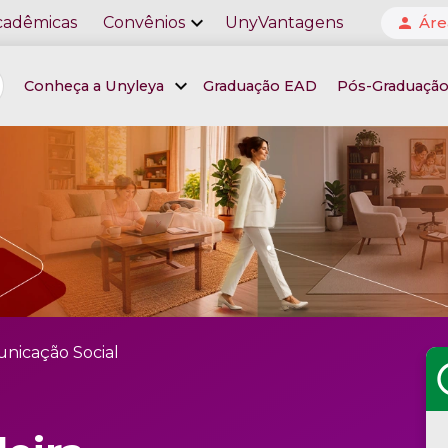
expand_more
cadêmicas
Convênios
UnyVantagens
Áre
person
expand_more
Conheça a Unyleya
Graduação EAD
Pós-Graduaçã
nicação Social
sc