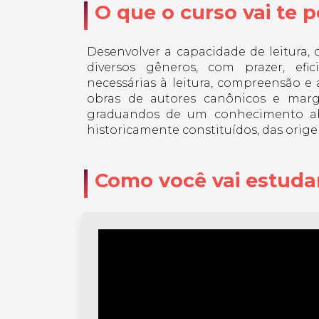
O que o curso vai te po
Desenvolver a capacidade de leitura, 
diversos gêneros, com prazer, efic
necessárias à leitura, compreensão e a
obras de autores canônicos e margin
graduandos de um conhecimento abr
historicamente constituídos, das ori
Como você vai estuda