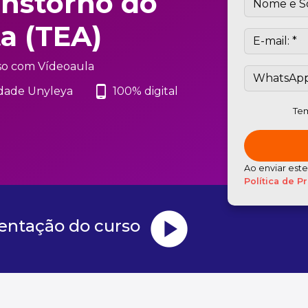
anstorno do
a (TEA)
so com Vídeoaula
phone_android
dade Unyleya
100% digital
Tem
Ao enviar est
Política de P
play_circle
sentação do curso