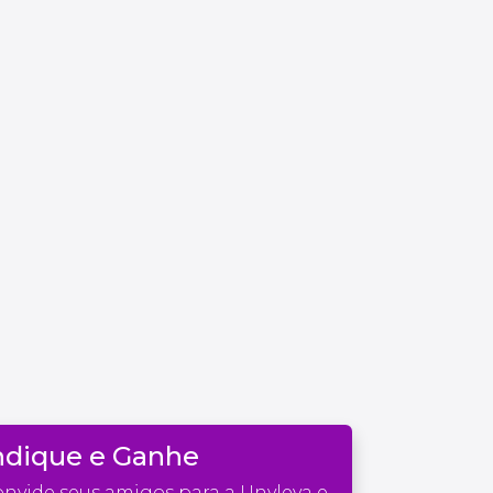
ndique e Ganhe
nvide seus amigos para a Unyleya e