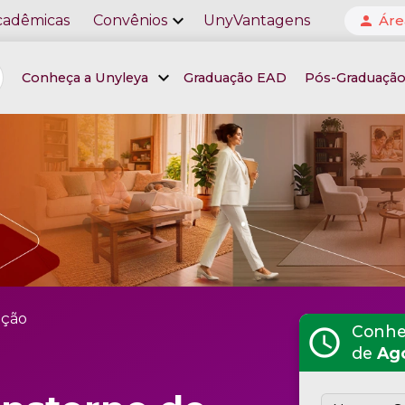
expand_more
cadêmicas
Convênios
UnyVantagens
Áre
person
expand_more
Conheça a Unyleya
Graduação EAD
Pós-Graduaçã
ição
Conheç
schedule
de
Ag