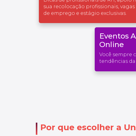
sua recolocação profissionais, vagas
de emprego e estágio exclusivas.
Eventos 
Online
Você sempre 
tendências da 
Por que escolher a Un