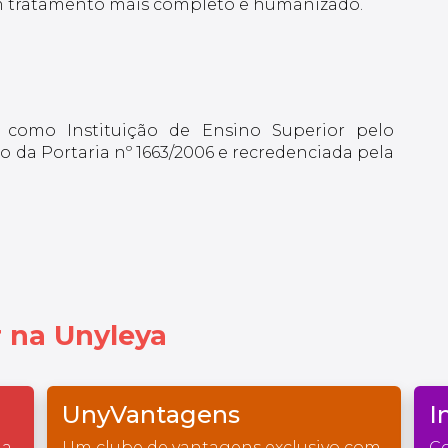
 um tratamento mais completo e humanizado.
 como Instituição de Ensino Superior pelo
 da Portaria nº 1663/2006 e recredenciada pela
 na Unyleya
UnyVantagens
I
na
Um clube de vantagens exclusivo com
Co