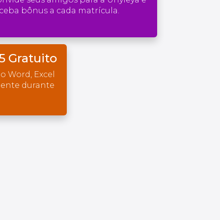
ceba bônus a cada matrícula.
5 Gratuito
o Word, Excel
mente durante