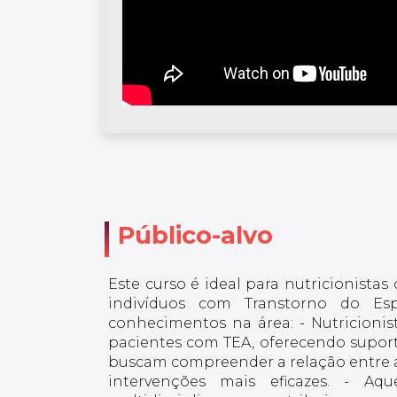
Público-alvo
Este curso é ideal para nutricionista
indivíduos com Transtorno do Es
conhecimentos na área: - Nutricioni
pacientes com TEA, oferecendo suporte 
buscam compreender a relação entre a
intervenções mais eficazes. - Aq