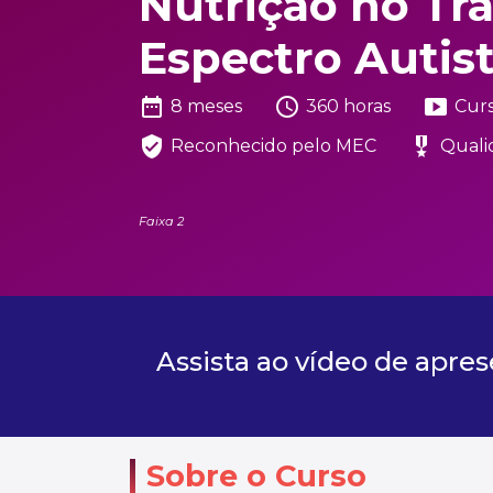
Nutrição no Tr
Espectro Autist
date_range
schedule
smart_display
8 meses
360 horas
Cur
verified_user
military_tech
Reconhecido pelo MEC
Quali
Faixa 2
Assista ao vídeo de apre
Sobre o Curso