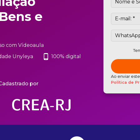
liação
 Bens e
so com Vídeoaula
Tem
phone_android
dade Unyleya
100% digital
Ao enviar est
Política de P
Cadastrado por