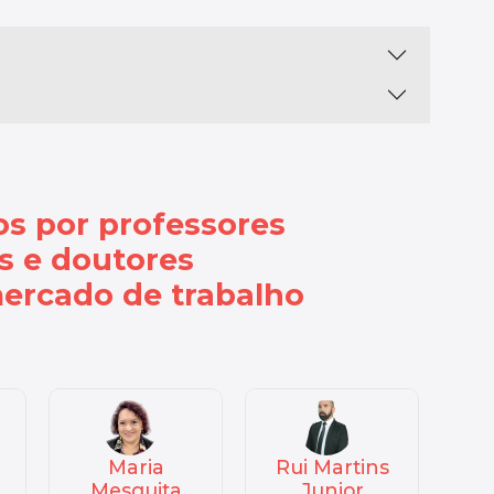
os por
professores
es e doutores
mercado de trabalho
Rui Martins
Samuel Jesus
Junior
de Oliveira