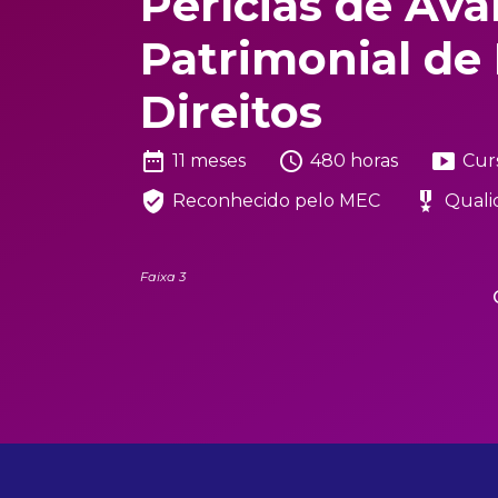
Perícias de Ava
Patrimonial de
Direitos
date_range
schedule
smart_display
11 meses
480 horas
Cur
verified_user
military_tech
Reconhecido pelo MEC
Quali
Faixa 3