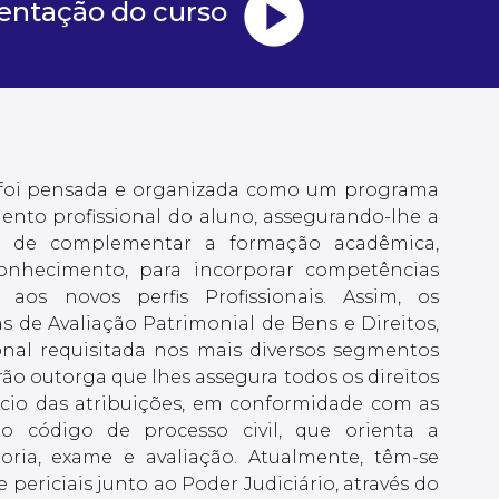
play_circle
sentação do curso
u foi pensada e organizada como um programa
mento profissional do aluno, assegurando-lhe a
o de complementar a formação acadêmica,
onhecimento, para incorporar competências
 aos novos perfis Profissionais. Assim, os
as de Avaliação Patrimonial de Bens e Direitos,
ional requisitada nos mais diversos segmentos
erão outorga que lhes assegura todos os direitos
cício das atribuições, em conformidade com as
l o código de processo civil, que orienta a
toria, exame e avaliação. Atualmente, têm-se
e periciais junto ao Poder Judiciário, através do