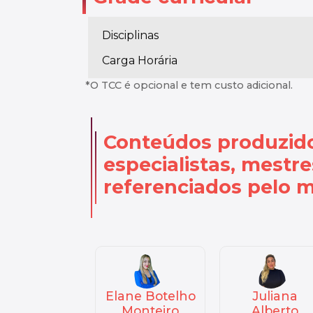
Disciplinas
Carga Horária
*O TCC é opcional e tem custo adicional.
Conteúdos produzid
especialistas, mestr
referenciados pelo 
ane Botelho
Juliana
Maria
Monteiro
Alberto
Mesquita