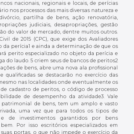
cos nacionais, regionais e locais, de perícias
rio nos processos das mais diversas natureza e
ivórcio, partilha de bens, ação renovatória,
ropriações judiciais, desapropriações, gestão
ão do valor de mercado, dentre muitos outros.
vil de 2015 (CPC), que exige dos Avaliadores
 da perícia1 e ainda a determinação de que os
ará perito especializado no objeto da perícia e
ega do laudo. 5 criem seus de bancos de peritos2
liações de bens, abre uma nova ala profissional
 qualificadas se destacarão no exercício das
 mesmo nas localidades onde eventualmente os
de cadastro de peritos, o código de processo
ibilidade de desempenho da atividade3. Vale
ão patrimonial de bens, tem um amplo e vasto
privada, uma vez que para todos os tipos de
s e de investimentos garantidos por bens
 bem. Por isso escritórios especializados em
suas portas, o que não impede o exercício da