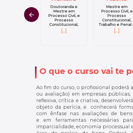
Doutoranda e
Mestre em
Mestre em
Mestre em
Processo Civil, e
Educação pela
arrow_back
ocesso Civil, e
Processo
Universidade
Processo
Constitucional,
Metodista de Sã
onstitucional,
Trabalho e Penal e
Paulo, e em
balho e Penal e
em Direito
Administração pe
[...]
[...]
[...]
em Direito
Tributário. Pós-
Universidade Sa
ributário. Pós-
Graduanda em
Lorenzo. Bachar
raduanda em
Direito do Trabalho,
em Ciências
ito do Trabalho,
pela Universidade
Contábeis.
la Universidade
Cândido Mendes, e
Funcionária da Ju
dido Mendes, e
em Português
Comercial do
m Português
Jurídico. Bacharel
Estado do Pará 
rídico. Bacharel
em Direito.
JUCEPA.
O que o curso vai te po
em Direito.
Graduação em
raduação em
Licenciatura: Letras
enciatura: Letras
com Habilitação em
 Habilitação em
Língua Portuguesa
gua Portuguesa
Ao fim do curso, o profissional poderá 
e Inglesa. Possui
Inglesa. Possui
Qualificação
ou avaliação) em empresas públicas
Qualificação
Profissional em
reflexiva, crítica e criativa, desenvol
rofissional em
Eletrônica Industrial
rônica Industrial
pelo SENAI.
objeto da perícia, e conhecerá formas 
pelo SENAI.
com ênfase nas avaliações de bens
e em ferramentas necessárias pa
imparcialidade, economia processual e