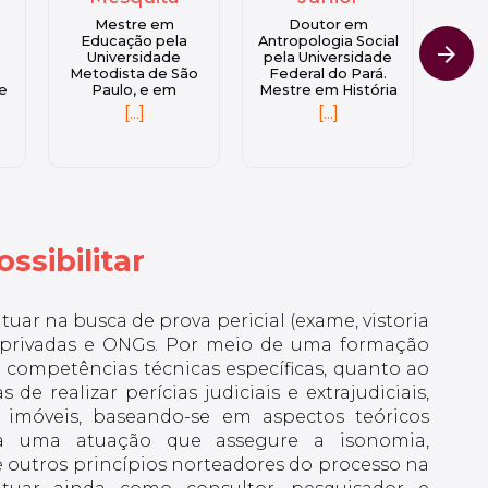
Doutor em
Especialista em
Antropologia Social
Avaliação Pericial de
arrow_forward
pela Universidade
Bens. Bacharel em
Me
o
Federal do Pará.
Direito.
U
Mestre em História
Fed
[...]
la
Social da Amazônia
Es
[...]
n
da Universidade
En
el
Federal do Pará.
S
Especialista em
T
História da
Es
nta
Amazônia pela
B
Universidade
M
-
Federal do Pará.
In
Bacharel
Insti
ssibilitar
e Licenciatura
S
Plena em História
Amaz
pela Universidade
Fo
Federal do Pará.
(Mar
atuar na busca de prova pericial (exame, vistoria
Tem experiência na
com
área de História,
como
, privadas e ONGs. Por meio de uma formação
Antropologia,
verá competências técnicas específicas, quanto ao
Comunicação Social
e áreas afins.
de realizar perícias judiciais e extrajudiciais,
 imóveis, baseando-se em aspectos teóricos
ra uma atuação que assegure a isonomia,
 outros princípios norteadores do processo na