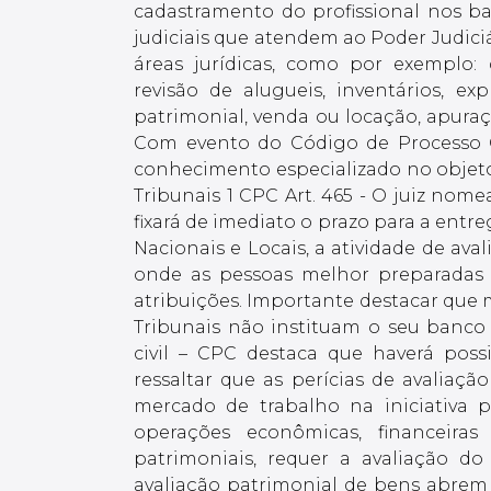
cadastramento do profissional nos ban
judiciais que atendem ao Poder Judiciá
áreas jurídicas, como por exemplo: d
revisão de alugueis, inventários, exp
patrimonial, venda ou locação, apuraç
Com evento do Código de Processo Ci
conhecimento especializado no objeto
Tribunais 1 CPC Art. 465 - O juiz nome
fixará de imediato o prazo para a entr
Nacionais e Locais, a atividade de ava
onde as pessoas melhor preparadas e
atribuições. Importante destacar que
Tribunais não instituam o seu banco 
civil – CPC destaca que haverá poss
ressaltar que as perícias de avaliaç
mercado de trabalho na iniciativa 
operações econômicas, financeira
patrimoniais, requer a avaliação do
avaliação patrimonial de bens abrem 