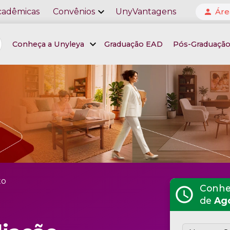
expand_more
cadêmicas
Convênios
UnyVantagens
Áre
person
expand_more
Conheça a Unyleya
Graduação EAD
Pós-Graduaçã
to
Conheç
schedule
de
Ag