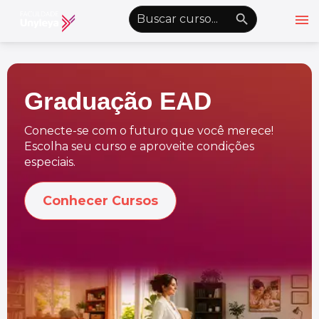
menu
emoji_objects
nights_stay
wb_sunny
Alto Contraste
Graduação EAD
Graduação EAD
Pós-Graduação EAD
Conecte-se com o futuro que você merece!
Escolha seu curso e aproveite condições
Atualização Profissional
especiais.
Conheça a Unyleya
keyboard_arrow_down
Conhecer Cursos
Alianças Acadêmicas
Convênios
keyboard_arrow_down
UnyVantagens
school
person
Quero ser Aluno
Área do Aluno