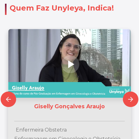
Quem Faz Unyleya, Indica!
arrow_back
arrow_forward
Giselly Gonçalves Araujo
Enfermeira Obstetra
Enfermagem em Ginecologia e Obstetrícia -