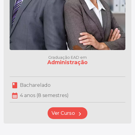
Graduação EAD em
Administração
book
Bacharelado
calendar_month
4 anos (8 semestres)
Ver Curso
chevron_right