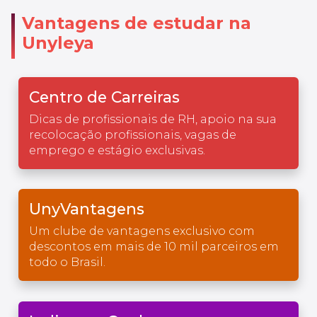
Vantagens de estudar na
Unyleya
Centro de Carreiras
Dicas de profissionais de RH, apoio na sua
recolocação profissionais, vagas de
emprego e estágio exclusivas.
UnyVantagens
Um clube de vantagens exclusivo com
descontos em mais de 10 mil parceiros em
todo o Brasil.