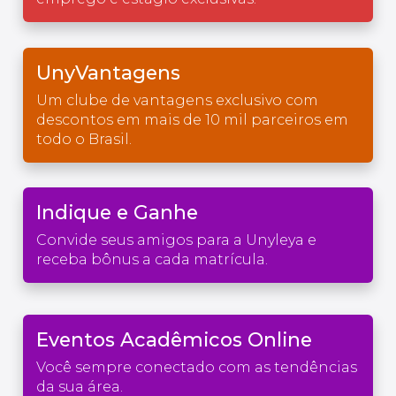
UnyVantagens
Um clube de vantagens exclusivo com
descontos em mais de 10 mil parceiros em
todo o Brasil.
Indique e Ganhe
Convide seus amigos para a Unyleya e
receba bônus a cada matrícula.
Eventos Acadêmicos Online
Você sempre conectado com as tendências
da sua área.