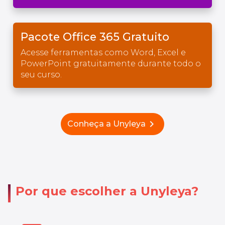
Pacote Office 365 Gratuito
Acesse ferramentas como Word, Excel e
PowerPoint gratuitamente durante todo o
seu curso.
chevron_right
Conheça a Unyleya
Por que escolher a Unyleya?