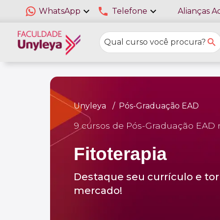
expand_more
phone
expand_more
WhatsApp
Telefone
Alianças A
Unyleya
Pós-Graduação EAD
9 cursos de Pós-Graduação EAD 
Fitoterapia
Destaque seu currículo e tor
mercado!