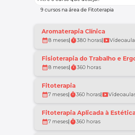
9 cursos na área de Fitoterapia
Aromaterapia Clínica
calendar_month
timer
smart_display
8 meses
|
380 horas
|
Vídeoaula
Fisioterapia do Trabalho e Er
calendar_month
timer
8 meses
|
360 horas
Fitoterapia
calendar_month
timer
smart_display
7 meses
|
360 horas
|
Vídeoaulas
Fitoterapia Aplicada à Estétic
calendar_month
timer
7 meses
|
360 horas