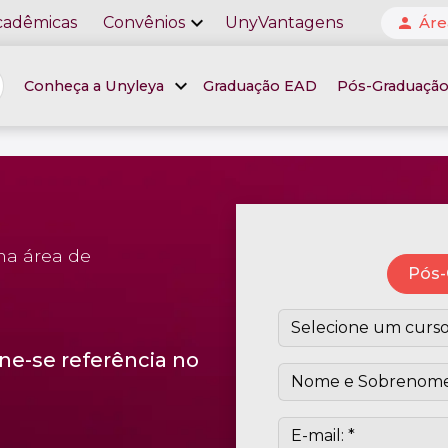
expand_more
cadêmicas
Convênios
UnyVantagens
Áre
person
expand_more
Conheça a Unyleya
Graduação EAD
Pós-Graduaçã
na área de
Pós-
ne-se referência no