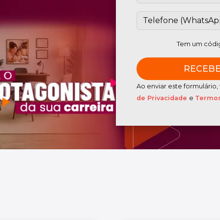
Tem um códig
Ao enviar este formulári
de Privacidade
e
Termos