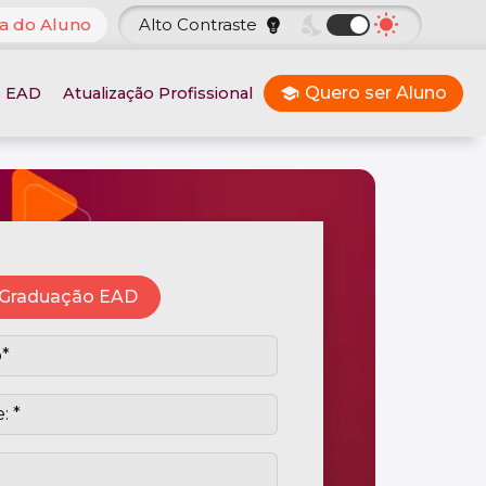
nights_stay
wb_sunny
a do Aluno
Alto Contraste
emoji_objects
Quero ser Aluno
o EAD
Atualização Profissional
school
Graduação EAD