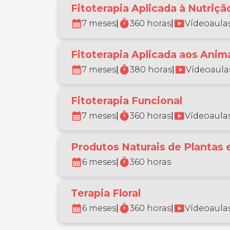
Fitoterapia Aplicada à Nutrição
calendar_month
timer
smart_display
7 meses
|
360 horas
|
Vídeoaulas
Fitoterapia Aplicada aos Anim
calendar_month
timer
smart_display
7 meses
|
380 horas
|
Vídeoaulas
Fitoterapia Funcional
calendar_month
timer
smart_display
7 meses
|
360 horas
|
Vídeoaulas
Produtos Naturais de Plantas 
calendar_month
timer
6 meses
|
360 horas
Terapia Floral
calendar_month
timer
smart_display
6 meses
|
360 horas
|
Vídeoaulas