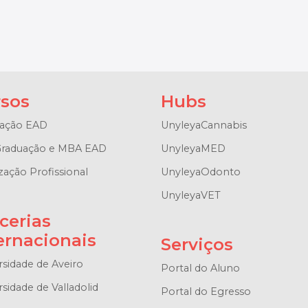
sos
Hubs
ação EAD
UnyleyaCannabis
raduação e MBA EAD
UnyleyaMED
zação Profissional
UnyleyaOdonto
UnyleyaVET
cerias
ernacionais
Serviços
rsidade de Aveiro
Portal do Aluno
sidade de Valladolid
Portal do Egresso