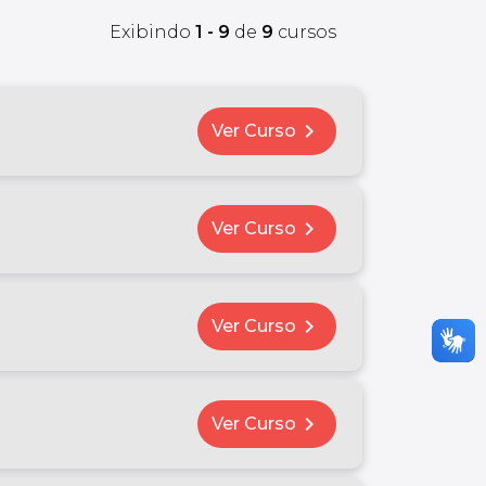
Exibindo
1 - 9
de
9
cursos
chevron_right
Ver Curso
chevron_right
Ver Curso
chevron_right
Ver Curso
chevron_right
Ver Curso