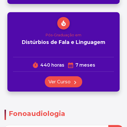
local_fire_department
Pós-Graduação em
Distúrbios de Fala e Linguagem
timer
calendar_month
440 horas
7 meses
Ver Curso
chevron_right
Fonoaudiologia