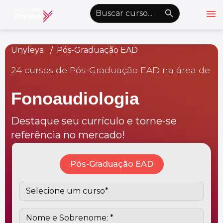
menu
emoji_objects
nights_stay
wb_sunny
Alto Contraste
Unyleya
Pós-Graduação EAD
24 cursos de Pós-Graduação EAD na área de
Graduação EAD
Pós-Graduação EAD
Fonoaudiologia
Atualização Profissional
Destaque seu currículo e torne-se
Conheça a Unyleya
keyboard_arrow_down
referência no mercado!
Alianças Acadêmicas
Convênios
keyboard_arrow_down
Pós-Graduação EAD
UnyVantagens
school
person
Quero ser Aluno
Área do Aluno