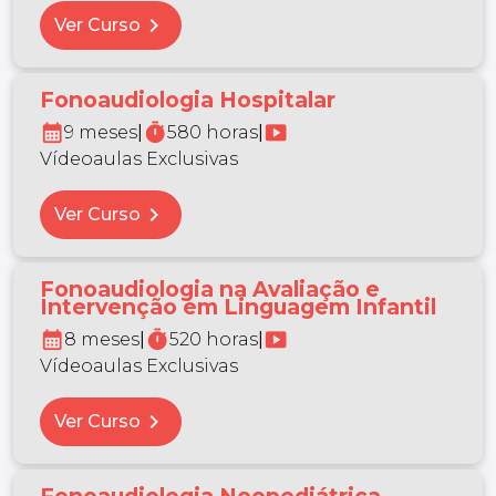
chevron_right
Ver Curso
Fonoaudiologia Hospitalar
calendar_month
timer
smart_display
9 meses
|
580 horas
|
Vídeoaulas Exclusivas
chevron_right
Ver Curso
Fonoaudiologia na Avaliação e
Intervenção em Linguagem Infantil
calendar_month
timer
smart_display
8 meses
|
520 horas
|
Vídeoaulas Exclusivas
chevron_right
Ver Curso