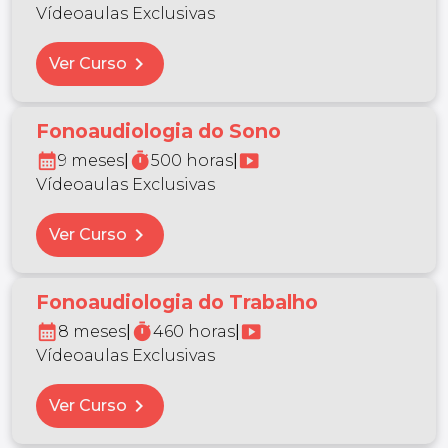
Vídeoaulas Exclusivas
chevron_right
Ver Curso
Fonoaudiologia do Sono
calendar_month
timer
smart_display
9 meses
|
500 horas
|
Vídeoaulas Exclusivas
chevron_right
Ver Curso
Fonoaudiologia do Trabalho
calendar_month
timer
smart_display
8 meses
|
460 horas
|
Vídeoaulas Exclusivas
chevron_right
Ver Curso