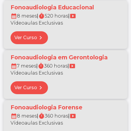
Fonoaudiologia Educacional
calendar_month
timer
smart_display
8 meses
|
520 horas
|
Vídeoaulas Exclusivas
chevron_right
Ver Curso
Fonoaudiologia em Gerontologia
calendar_month
timer
smart_display
7 meses
|
360 horas
|
Vídeoaulas Exclusivas
chevron_right
Ver Curso
Fonoaudiologia Forense
calendar_month
timer
smart_display
8 meses
|
360 horas
|
Vídeoaulas Exclusivas