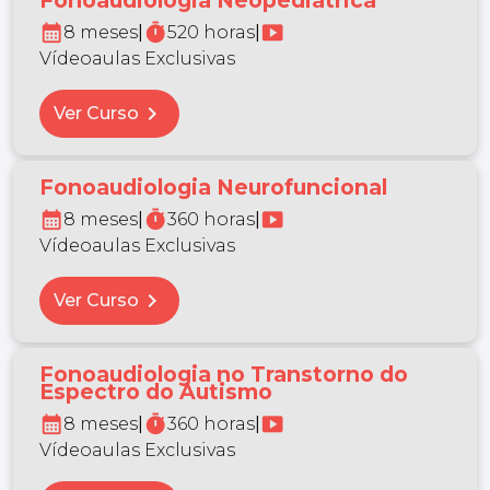
Fonoaudiologia Neopediátrica
calendar_month
timer
smart_display
8 meses
|
520 horas
|
Vídeoaulas Exclusivas
chevron_right
Ver Curso
Fonoaudiologia Neurofuncional
calendar_month
timer
smart_display
8 meses
|
360 horas
|
Vídeoaulas Exclusivas
chevron_right
Ver Curso
Fonoaudiologia no Transtorno do
Espectro do Autismo
calendar_month
timer
smart_display
8 meses
|
360 horas
|
Vídeoaulas Exclusivas