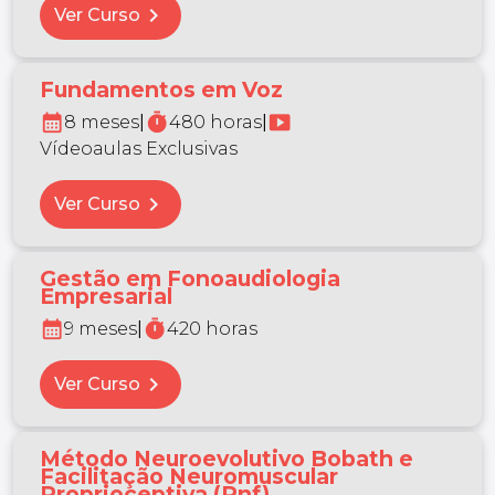
chevron_right
Ver Curso
Fundamentos em Voz
calendar_month
timer
smart_display
8 meses
|
480 horas
|
Vídeoaulas Exclusivas
chevron_right
Ver Curso
Gestão em Fonoaudiologia
Empresarial
calendar_month
timer
9 meses
|
420 horas
chevron_right
Ver Curso
Método Neuroevolutivo Bobath e
Facilitação Neuromuscular
Proprioceptiva (Pnf)