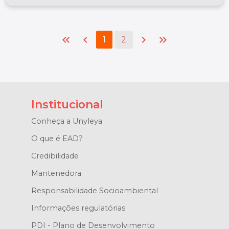
keyboard_double_arrow_left
chevron_left
chevron_right
keyboard_double_arrow_right
1
2
Institucional
Conheça a Unyleya
O que é EAD?
Credibilidade
Mantenedora
Responsabilidade Socioambiental
Informações regulatórias
PDI - Plano de Desenvolvimento