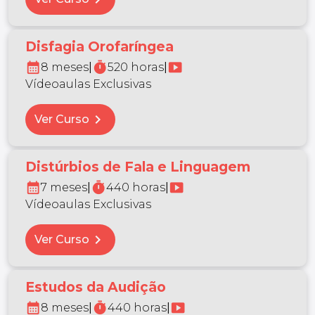
Disfagia Orofaríngea
calendar_month
timer
smart_display
8 meses
|
520 horas
|
Vídeoaulas Exclusivas
chevron_right
Ver Curso
Distúrbios de Fala e Linguagem
calendar_month
timer
smart_display
7 meses
|
440 horas
|
Vídeoaulas Exclusivas
chevron_right
Ver Curso
Estudos da Audição
calendar_month
timer
smart_display
8 meses
|
440 horas
|