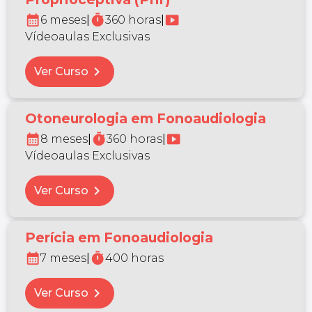
calendar_month
timer
smart_display
6 meses
|
360 horas
|
Vídeoaulas Exclusivas
chevron_right
Ver Curso
Otoneurologia em Fonoaudiologia
calendar_month
timer
smart_display
8 meses
|
360 horas
|
Vídeoaulas Exclusivas
chevron_right
Ver Curso
Perícia em Fonoaudiologia
calendar_month
timer
7 meses
|
400 horas
chevron_right
Ver Curso