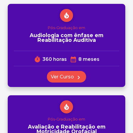
local_fire_department
Pós-Graduação em
Audiologia com ênfase em
Reabilitação Auditiva
timer
calendar_month
360 horas
8 meses
Ver Curso
chevron_right
local_fire_department
Pós-Graduação em
Avaliação e Reabilitação em
Motricidade Orofacial