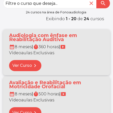
close
search
24 cursos na área de Fonoaudiologia
Exibindo
1 - 20
de
24
cursos
Audiologia com ênfase em
Reabilitação Auditiva
calendar_month
timer
smart_display
8 meses
|
360 horas
|
Vídeoaulas Exclusivas
chevron_right
Ver Curso
Avaliação e Reabilitação em
Motricidade Orofacial
calendar_month
timer
smart_display
8 meses
|
500 horas
|
Vídeoaulas Exclusivas
chevron_right
Ver Curso