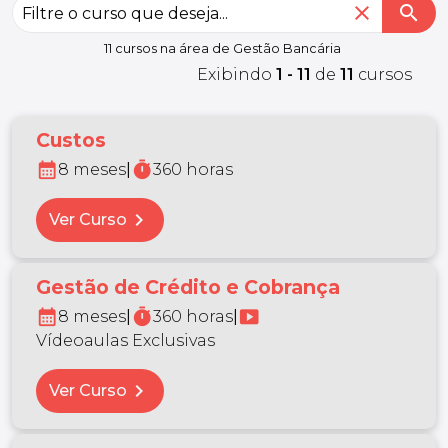
close
search
11 cursos na área de Gestão Bancária
Exibindo
1 - 11
de
11
cursos
Custos
calendar_month
timer
8 meses
|
360 horas
chevron_right
Ver Curso
Gestão de Crédito e Cobrança
calendar_month
timer
smart_display
8 meses
|
360 horas
|
Vídeoaulas Exclusivas
chevron_right
Ver Curso