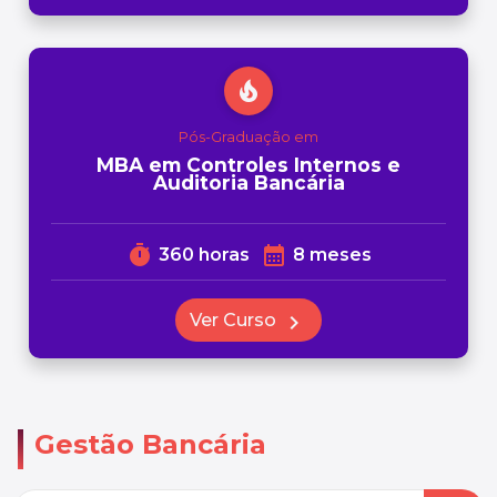
local_fire_department
Pós-Graduação em
MBA em Controles Internos e
Auditoria Bancária
timer
calendar_month
360 horas
8 meses
Ver Curso
chevron_right
Gestão Bancária