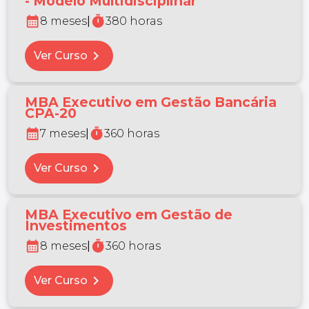
- Modelo Multidisciplinar
calendar_month
timer
8 meses
|
380 horas
chevron_right
Ver Curso
MBA Executivo em Gestão Bancária
CPA-20
calendar_month
timer
7 meses
|
360 horas
chevron_right
Ver Curso
MBA Executivo em Gestão de
Investimentos
calendar_month
timer
8 meses
|
360 horas
chevron_right
Ver Curso