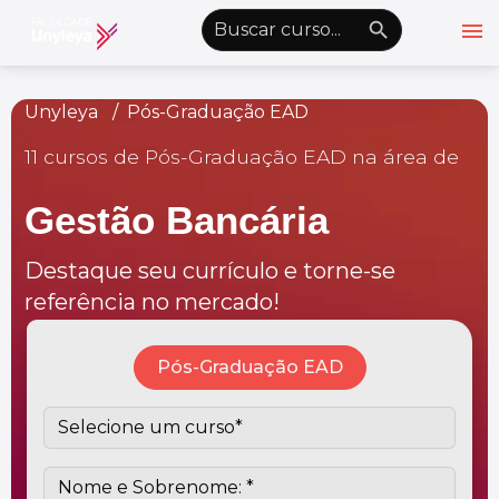
menu
emoji_objects
nights_stay
wb_sunny
Alto Contraste
Unyleya
Pós-Graduação EAD
11 cursos de Pós-Graduação EAD na área de
Graduação EAD
Pós-Graduação EAD
Gestão Bancária
Atualização Profissional
Destaque seu currículo e torne-se
Conheça a Unyleya
keyboard_arrow_down
referência no mercado!
Alianças Acadêmicas
Convênios
keyboard_arrow_down
Pós-Graduação EAD
UnyVantagens
school
person
Quero ser Aluno
Área do Aluno