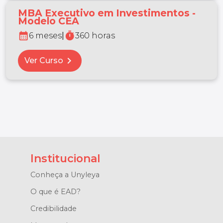
MBA Executivo em Investimentos -
Modelo CEA
calendar_month
timer
6 meses
|
360 horas
chevron_right
Ver Curso
Institucional
Conheça a Unyleya
O que é EAD?
Credibilidade