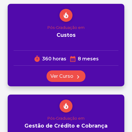
local_fire_department
Pós-Graduação em
Custos
timer
calendar_month
360 horas
8 meses
Ver Curso
chevron_right
local_fire_department
Pós-Graduação em
Gestão de Crédito e Cobrança