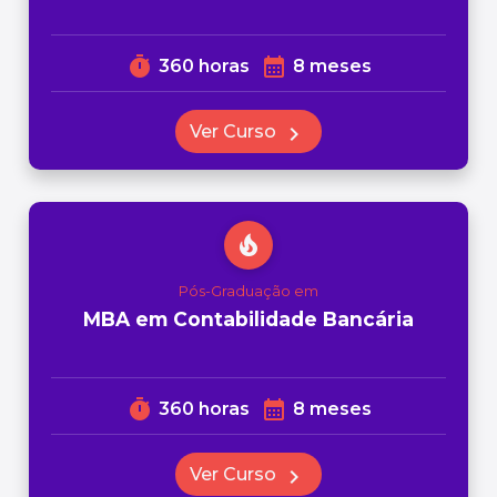
timer
calendar_month
360 horas
8 meses
Ver Curso
chevron_right
local_fire_department
Pós-Graduação em
MBA em Contabilidade Bancária
timer
calendar_month
360 horas
8 meses
Ver Curso
chevron_right