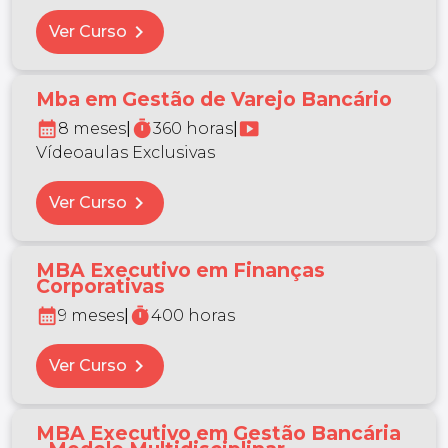
chevron_right
Ver Curso
Mba em Gestão de Varejo Bancário
calendar_month
timer
smart_display
8 meses
|
360 horas
|
Vídeoaulas Exclusivas
chevron_right
Ver Curso
MBA Executivo em Finanças
Corporativas
calendar_month
timer
9 meses
|
400 horas
chevron_right
Ver Curso
MBA Executivo em Gestão Bancária