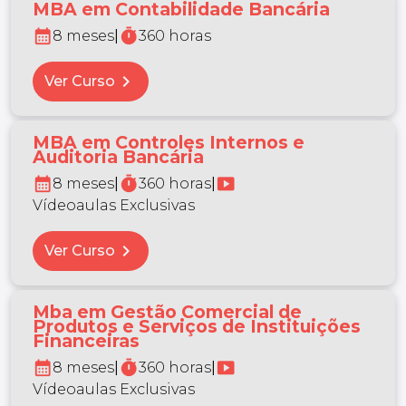
MBA em Contabilidade Bancária
calendar_month
timer
8 meses
|
360 horas
chevron_right
Ver Curso
MBA em Controles Internos e
Auditoria Bancária
calendar_month
timer
smart_display
8 meses
|
360 horas
|
Vídeoaulas Exclusivas
chevron_right
Ver Curso
Mba em Gestão Comercial de
Produtos e Serviços de Instituições
Financeiras
calendar_month
timer
smart_display
8 meses
|
360 horas
|
Vídeoaulas Exclusivas