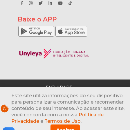
Baixe o APP
Este site utiliza informações do seu dispositivo
para personalizar a comunicação e recomendar
cookie
conteúdo de seu interesse. Ao acessar este site,
© 2026 - Unyead Educacional S.A. 24.531.339/0001-
82
www.unyleya.com.br
| Todos os direitos
você concorda com a nossa
Política de
reservados
Privacidade
e
Termos de Uso
.
SCN Quadra 01, bloco D, 1º andar, sala 122 - Edifício