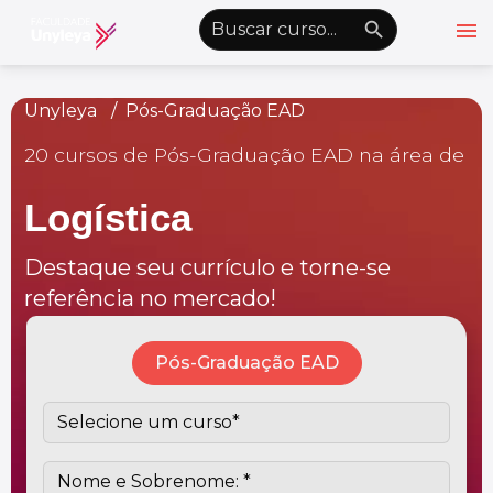
menu
emoji_objects
nights_stay
wb_sunny
Alto Contraste
Unyleya
Pós-Graduação EAD
20 cursos de Pós-Graduação EAD na área de
Graduação EAD
Pós-Graduação EAD
Logística
Atualização Profissional
Destaque seu currículo e torne-se
Conheça a Unyleya
keyboard_arrow_down
referência no mercado!
Alianças Acadêmicas
Convênios
keyboard_arrow_down
Pós-Graduação EAD
UnyVantagens
school
person
Quero ser Aluno
Área do Aluno