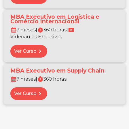
MBA Executivo em Logística e
Comércio Internacional
calendar_month
timer
smart_display
7 meses
|
360 horas
|
Vídeoaulas Exclusivas
chevron_right
Ver Curso
MBA Executivo em Supply Chain
calendar_month
timer
7 meses
|
360 horas
chevron_right
Ver Curso