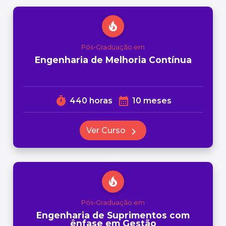
local_fire_department
Pós-Graduação em
Engenharia de Melhoria Contínua
timer
calendar_month
440 horas
10 meses
Ver Curso
chevron_right
local_fire_department
Pós-Graduação em
Engenharia de Suprimentos com
ênfase em Gestão