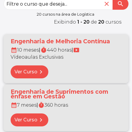
close
search
20 cursos na área de Logística
Exibindo
1 - 20
de
20
cursos
Engenharia de Melhoria Contínua
calendar_month
timer
smart_display
10 meses
|
440 horas
|
Vídeoaulas Exclusivas
chevron_right
Ver Curso
Engenharia de Suprimentos com
ênfase em Gestão
calendar_month
timer
7 meses
|
360 horas
chevron_right
Ver Curso