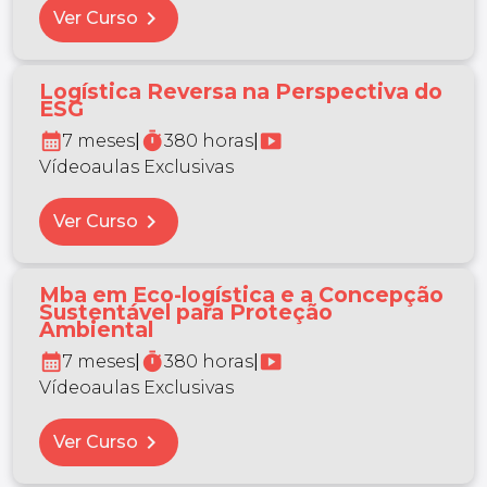
chevron_right
Ver Curso
Logística Reversa na Perspectiva do
ESG
calendar_month
timer
smart_display
7 meses
|
380 horas
|
Vídeoaulas Exclusivas
chevron_right
Ver Curso
Mba em Eco-logística e a Concepção
Sustentável para Proteção
Ambiental
calendar_month
timer
smart_display
7 meses
|
380 horas
|
Vídeoaulas Exclusivas
chevron_right
Ver Curso