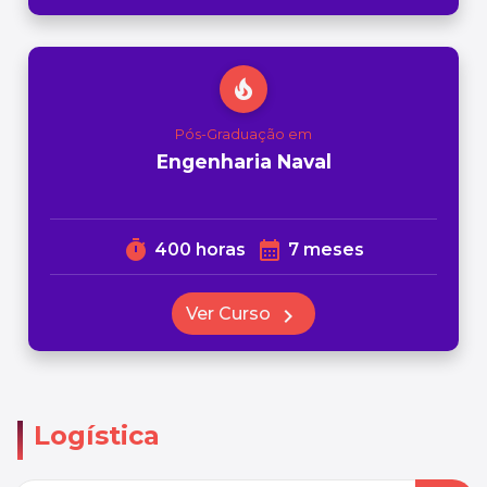
local_fire_department
Pós-Graduação em
Engenharia Naval
timer
calendar_month
400 horas
7 meses
Ver Curso
chevron_right
Logística