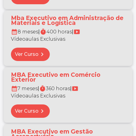
Mba Executivo em Administração de
Materiais e Logística
calendar_month
timer
smart_display
8 meses
|
400 horas
|
Vídeoaulas Exclusivas
chevron_right
Ver Curso
MBA Executivo em Comércio
Exterior
calendar_month
timer
smart_display
7 meses
|
360 horas
|
Vídeoaulas Exclusivas
chevron_right
Ver Curso
MBA Executivo em Gestão