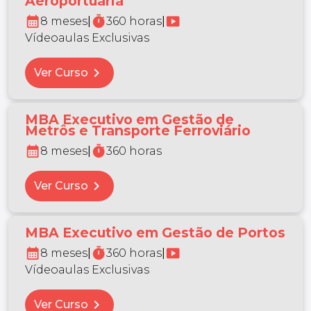
Aeroportuária
calendar_month
timer
smart_display
8 meses
|
360 horas
|
Vídeoaulas Exclusivas
chevron_right
Ver Curso
MBA Executivo em Gestão de
Metrôs e Transporte Ferroviário
calendar_month
timer
8 meses
|
360 horas
chevron_right
Ver Curso
MBA Executivo em Gestão de Portos
calendar_month
timer
smart_display
8 meses
|
360 horas
|
Vídeoaulas Exclusivas
chevron_right
Ver Curso