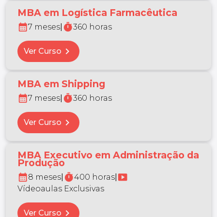
MBA em Logística Farmacêutica
calendar_month
timer
7 meses
|
360 horas
chevron_right
Ver Curso
MBA em Shipping
calendar_month
timer
7 meses
|
360 horas
chevron_right
Ver Curso
MBA Executivo em Administração da
Produção
calendar_month
timer
smart_display
8 meses
|
400 horas
|
Vídeoaulas Exclusivas
chevron_right
Ver Curso