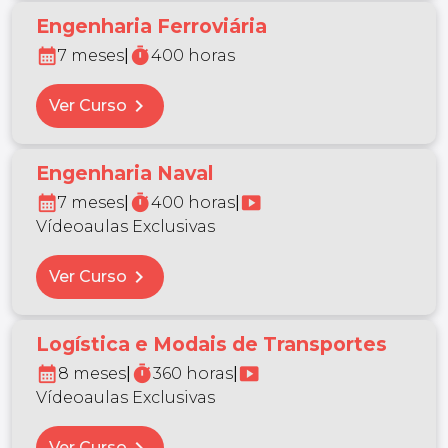
Engenharia Ferroviária
calendar_month
timer
7 meses
|
400 horas
chevron_right
Ver Curso
Engenharia Naval
calendar_month
timer
smart_display
7 meses
|
400 horas
|
Vídeoaulas Exclusivas
chevron_right
Ver Curso
Logística e Modais de Transportes
calendar_month
timer
smart_display
8 meses
|
360 horas
|
Vídeoaulas Exclusivas
Ver Curso