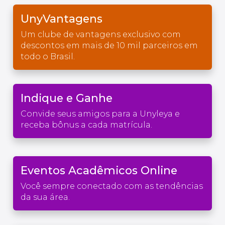
UnyVantagens
Um clube de vantagens exclusivo com
descontos em mais de 10 mil parceiros em
todo o Brasil.
Indique e Ganhe
Convide seus amigos para a Unyleya e
receba bônus a cada matrícula.
Eventos Acadêmicos Online
Você sempre conectado com as tendências
da sua área.