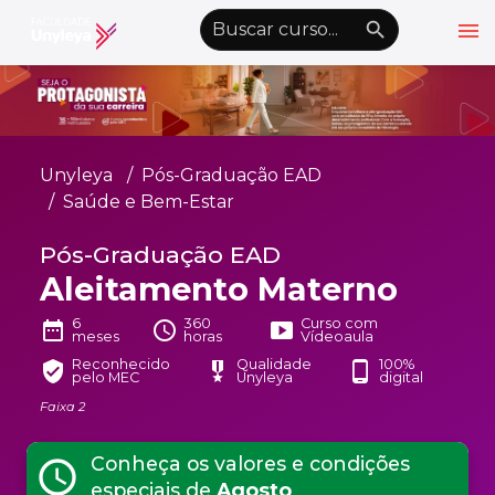
menu
emoji_objects
nights_stay
wb_sunny
Alto Contraste
Graduação EAD
Unyleya
Pós-Graduação EAD
Pós-Graduação EAD
Saúde e Bem-Estar
Atualização Profissional
Pós-Graduação EAD
Aleitamento Materno
Conheça a Unyleya
keyboard_arrow_down
Alianças Acadêmicas
6
360
Curso com
date_range
schedule
smart_display
meses
horas
Vídeoaula
Convênios
keyboard_arrow_down
Reconhecido
Qualidade
100%
verified_user
military_tech
phone_android
pelo MEC
Unyleya
digital
UnyVantagens
Faixa 2
Conheça os valores e condições
schedule
school
person
Quero ser Aluno
Área do Aluno
especiais de
Agosto