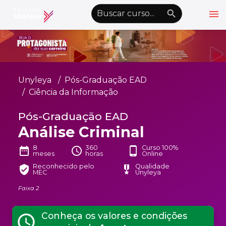
menu
emoji_objects
nights_stay
wb_sunny
Alto Contraste
Graduação EAD
Unyleya
Pós-Graduação EAD
Pós-Graduação EAD
Ciência da Informação
Atualização Profissional
Pós-Graduação EAD
Análise Criminal
Conheça a Unyleya
keyboard_arrow_down
Alianças Acadêmicas
8
360
Curso 100%
date_range
schedule
phone_android
meses
horas
Online
Convênios
keyboard_arrow_down
Reconhecido pelo
Qualidade
verified_user
military_tech
MEC
Unyleya
UnyVantagens
Faixa 2
school
person
Quero ser Aluno
Conheça os valores e condições
Área do Aluno
schedule