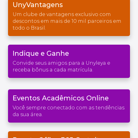
UnyVantagens
Um clube de vantagens exclusivo com
descontos em mais de 10 mil parceiros em
todo o Brasil.
Indique e Ganhe
Convide seus amigos para a Unyleya e
receba bônus a cada matrícula.
Eventos Acadêmicos Online
Você sempre conectado com as tendências
da sua área.