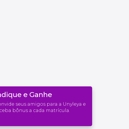
ndique e Ganhe
nvide seus amigos para a Unyleya e
ceba bônus a cada matrícula.