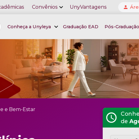
expand_more
cadêmicas
Convênios
UnyVantagens
Áre
person
expand_more
Conheça a Unyleya
Graduação EAD
Pós-Graduaçã
e e Bem-Estar
Conheç
schedule
de
Ag