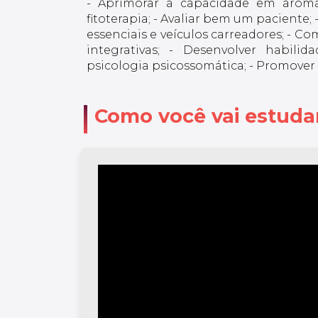
- Aprimorar a capacidade em aroma
fitoterapia; - Avaliar bem um paciente
essenciais e veículos carreadores; - C
integrativas; - Desenvolver habili
psicologia psicossomática; - Promover 
Como você vai estuda