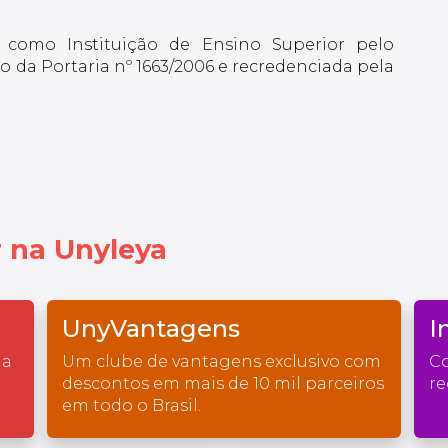
 como Instituição de Ensino Superior pelo
 da Portaria nº 1663/2006 e recredenciada pela
 na Unyleya
UnyVantagens
I
na
Um clube de vantagens exclusivo com
Co
descontos em mais de 10 mil parceiros
re
em todo o Brasil.