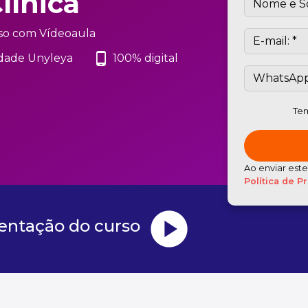
línica
so com Vídeoaula
phone_android
dade Unyleya
100% digital
Tem
Ao enviar est
Política de P
play_circle
sentação do curso