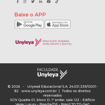
Baixe o APP
© 2026 - Unyead Educacional S.A. 24.531.339/0001-
82
www.unyleya.com.br
| Todos os direitos
reservados
SCN Quadra 01, bloco D, 1º andar, sala 122 - Edifício
Vega Luxury - Brasília/DF - Brasil 70.711-040