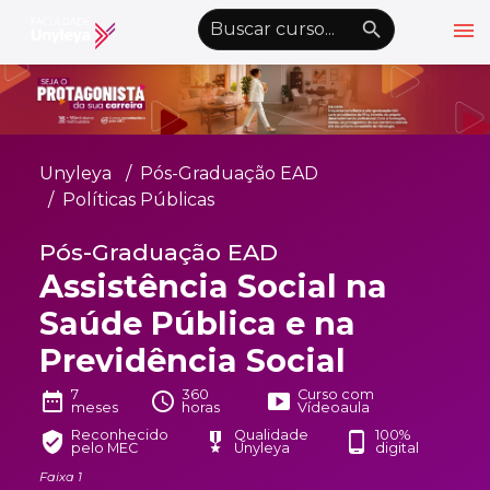
menu
emoji_objects
nights_stay
wb_sunny
Alto Contraste
Graduação EAD
Unyleya
Pós-Graduação EAD
Pós-Graduação EAD
Políticas Públicas
Atualização Profissional
Pós-Graduação EAD
Assistência Social na
Conheça a Unyleya
keyboard_arrow_down
Saúde Pública e na
Alianças Acadêmicas
Previdência Social
Convênios
keyboard_arrow_down
7
360
Curso com
date_range
schedule
smart_display
UnyVantagens
meses
horas
Vídeoaula
Reconhecido
Qualidade
100%
verified_user
military_tech
phone_android
pelo MEC
Unyleya
digital
school
person
Quero ser Aluno
Área do Aluno
Faixa 1