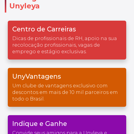
Unyleya
Centro de Carreiras
Dicas de profissionais de RH, apoio na sua
recolocação profissionais, vagas de
emprego e estágio exclusivas.
UnyVantagens
Um clube de vantagens exclusivo com
descontos em mais de 10 mil parceiros em
todo o Brasil.
Indique e Ganhe
Convide seus amigos para a Unyleya e