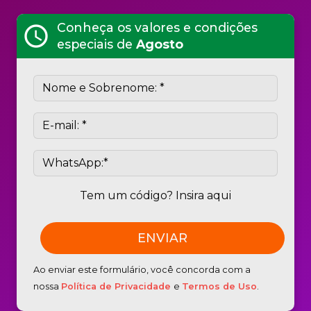
Conheça os valores e condições
schedule
especiais de
Agosto
Tem um código? Insira aqui
Ao enviar este formulário, você concorda com a
nossa
Política de Privacidade
e
Termos de Uso
.