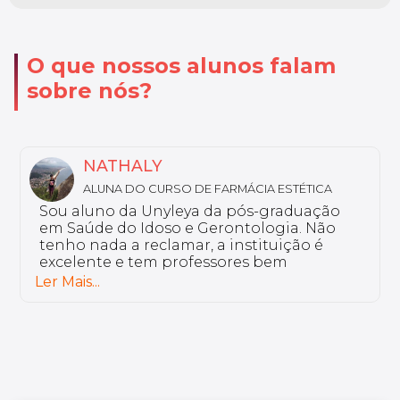
O que nossos alunos falam
sobre nós?
MARIA LUIZA
ALUNA DO CURSO DE DISLEXIA E DISTÚRBIOS
DE LEITURA E ESCRITA
Eu curso a pós-graduação em Dislexia e
Distúrbios de Leitura e Escrita. Por que eu
escolhi o curso Unyleya? Porque ele vai de
encontro com a minha rotina. Temos uma
plataforma colaborativa, onde o aluno é
Ler Mais...
ativo. Os professores são de grande
excelência.