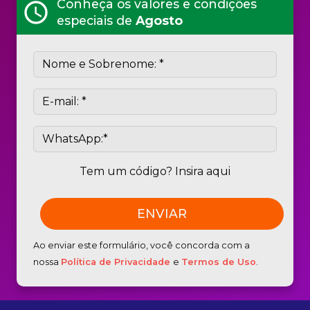
Conheça os valores e condições
schedule
especiais de
Agosto
Tem um código? Insira aqui
Ao enviar este formulário, você concorda com a
nossa
Política de Privacidade
e
Termos de Uso
.