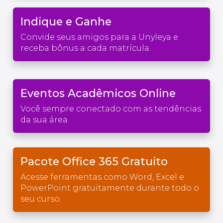
Indique e Ganhe
Convide seus amigos para a Unyleya e
receba bônus a cada matrícula.
Eventos Acadêmicos Online
Você sempre conectado com as tendências
da sua área.
Pacote Office 365 Gratuito
Acesse ferramentas como Word, Excel e
PowerPoint gratuitamente durante todo o
seu curso.