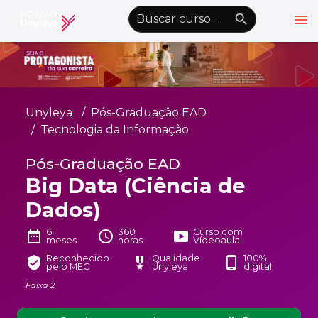
menu
emoji_objects
nights_stay
wb_sunny
Alto Contraste
Graduação EAD
Unyleya
Pós-Graduação EAD
Pós-Graduação EAD
Tecnologia da Informação
Atualização Profissional
Pós-Graduação EAD
Big Data (Ciência de
Conheça a Unyleya
keyboard_arrow_down
Dados)
Alianças Acadêmicas
Convênios
6
360
Curso com
keyboard_arrow_down
date_range
schedule
smart_display
meses
horas
Vídeoaula
UnyVantagens
Reconhecido
Qualidade
100%
verified_user
military_tech
phone_android
pelo MEC
Unyleya
digital
Faixa 2
school
person
Quero ser Aluno
Área do Aluno