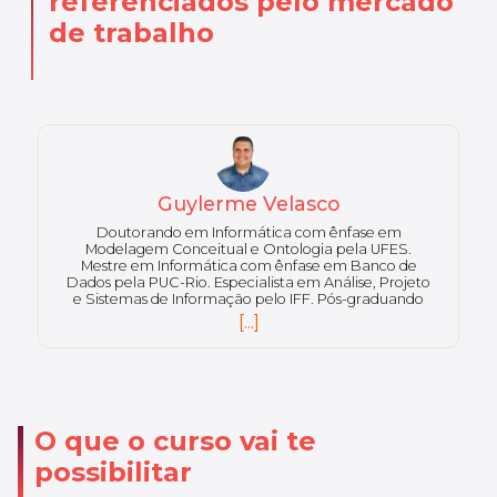
referenciados pelo mercado
de trabalho
Guylerme Velasco
Doutorando em Informática com ênfase em
Modelagem Conceitual e Ontologia pela UFES.
Mestre em Informática com ênfase em Banco de
Dados pela PUC-Rio. Especialista em Análise, Projeto
e Sistemas de Informação pelo IFF. Pós-graduando
em Ciência de Dados pela PUC-Rio. Bacharel em
[...]
Ciência da Computação. Atua há mais de 10 anos
com Gestão de Dados na Petrobras - RJ, bem como
em iniciativas de Ontologia para desenvolvimento de
Sistemas Inteligentes.
O que o curso vai te
possibilitar