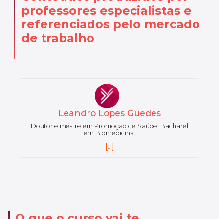
professores especialistas
e
referenciados pelo mercado
de trabalho
Leandro Lopes Guedes
Doutor e mestre em Promoção de Saúde. Bacharel
Mestre 
em Biomedicina.
Espe
Laborat
[...]
O que o curso vai te