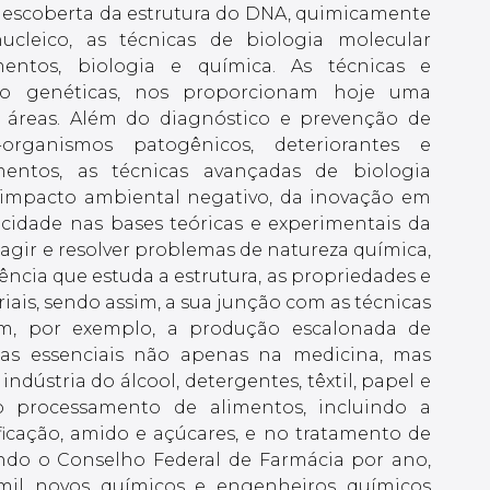
 descoberta da estrutura do DNA, quimicamente
ucleico, as técnicas de biologia molecular
ntos, biologia e química. As técnicas e
mo genéticas, nos proporcionam hoje uma
as áreas. Além do diagnóstico e prevenção de
rganismos patogênicos, deteriorantes e
entos, as técnicas avançadas de biologia
 impacto ambiental negativo, da inovação em
icidade nas bases teóricas e experimentais da
gir e resolver problemas de natureza química,
iência que estuda a estrutura, as propriedades e
ais, sendo assim, a sua junção com as técnicas
em, por exemplo, a produção escalonada de
tas essenciais não apenas na medicina, mas
dústria do álcool, detergentes, têxtil, papel e
no processamento de alimentos, incluindo a
ficação, amido e açúcares, e no tratamento de
gundo o Conselho Federal de Farmácia por ano,
il novos químicos e engenheiros químicos