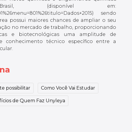
il, (disponível em:
d=801%26menu=801%26titulo=Dados+2015) sendo
 área possui maiores chances de ampliar o seu
ação no mercado de trabalho, proporcionando
micas e biotecnológicas uma amplitude de
e conhecimento técnico específico entre a
cular.
ina
e possibilitar
Como Você Vai Estudar
ícios de Quem Faz Unyleya