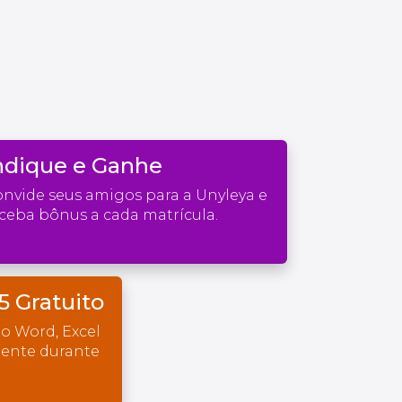
ndique e Ganhe
nvide seus amigos para a Unyleya e
ceba bônus a cada matrícula.
5 Gratuito
o Word, Excel
mente durante