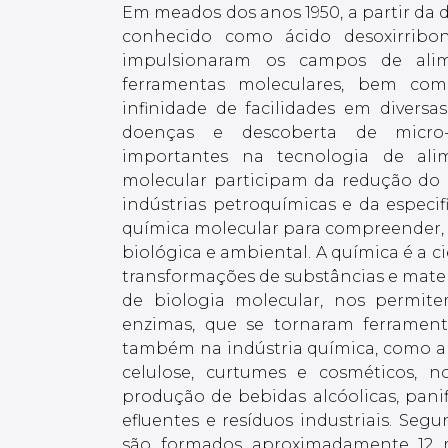
Em meados dos anos 1950, a partir da
conhecido como ácido desoxirribon
impulsionaram os campos de alime
ferramentas moleculares, bem co
infinidade de facilidades em divers
doenças e descoberta de micro-o
importantes na tecnologia de alim
molecular participam da redução do
indústrias petroquímicas e da especif
química molecular para compreender, a
biológica e ambiental. A química é a c
transformações de substâncias e materi
de biologia molecular, nos permit
enzimas, que se tornaram ferramen
também na indústria química, como a in
celulose, curtumes e cosméticos, 
produção de bebidas alcóolicas, pani
efluentes e resíduos industriais. Se
são formados aproximadamente 12 m