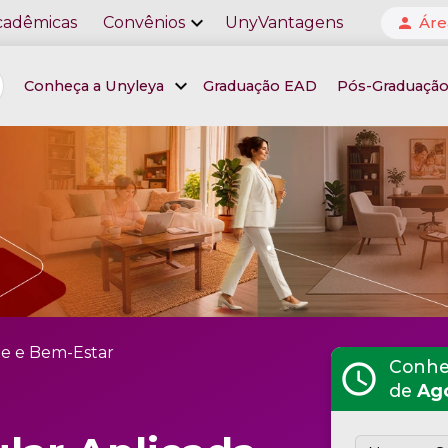
expand_more
cadêmicas
Convênios
UnyVantagens
Áre
person
expand_more
Conheça a Unyleya
Graduação EAD
Pós-Graduaçã
e e Bem-Estar
Conheç
schedule
de
Ag