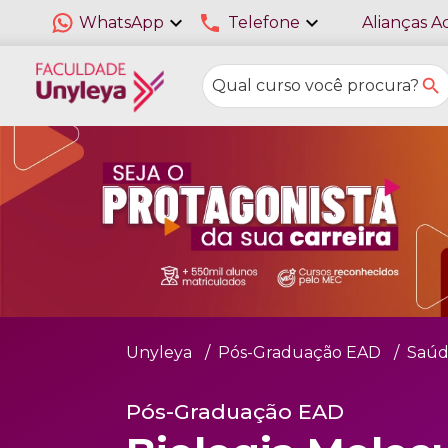
expand_more
phone
expand_more
WhatsApp
Telefone
Alianças A
Unyleya
Pós-Graduação EAD
Saúd
Pós-Graduação EAD