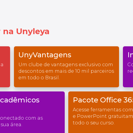
 na Unyleya
UnyVantagens
I
na
Um clube de vantagens exclusivo com
Co
descontos em mais de 10 mil parceiros
re
em todo o Brasil.
Acadêmicos
Pacote Office 36
Acesse ferramentas com
e PowerPoint gratuita
conectado com as
todo o seu curso.
sua área.