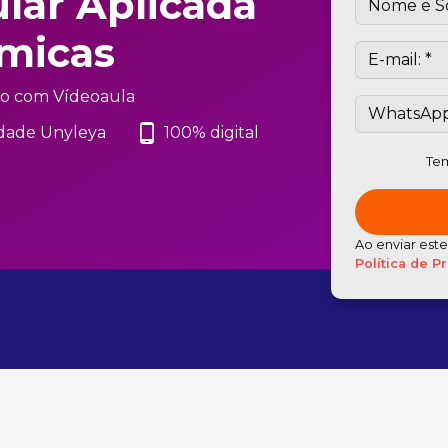
lar Aplicada
ímicas
o com Vídeoaula
phone_android
dade Unyleya
100% digital
Tem
Ao enviar est
Política de P