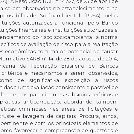
)) A Resolução BCB nº 4.327, de 25 de abril de
s a serem observadas no estabelecimento e na
onsabilidade Socioambiental (PRSA) pelas
stituições autorizadas a funcionar pelo Banco
tuições financeiras e instituições autorizadas a
renciamento do risco socioambiental, a norma
cíficos de avaliação de risco para a realização
des econômicas com maior potencial de causar
Normativo SARB nº 14, de 28 de agosto de 2014,
cária da Federação Brasileira de Bancos
s critérios e mecanismos a serem observados,
omo de significativa exposição a riscos
das a uma avaliação consistente e passível de
ferece aos participantes subsídios teóricos e
 práticas anticorrupção, abordando também
áticas criminosas nas áreas de licitações e
ruste e lavagem de capitais. Procura, ainda,
o pertinente e com os principais elementos de
como favorecer a compreensão de questões e