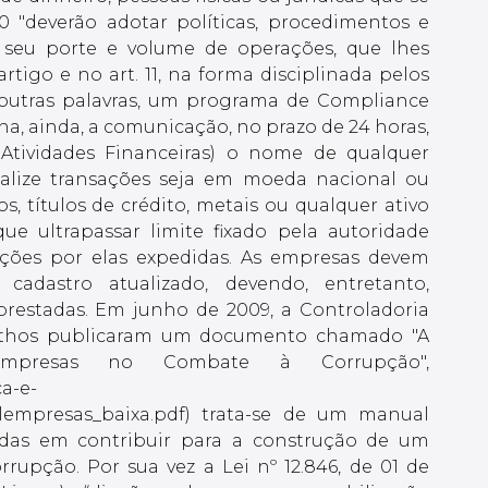
 "deverão adotar políticas, procedimentos e
m seu porte e volume de operações, que lhes
tigo e no art. 11, na forma disciplinada pelos
em outras palavras, um programa de Compliance
na, ainda, a comunicação, no prazo de 24 horas,
Atividades Financeiras) o nome de qualquer
alize transações seja em moeda nacional ou
ios, títulos de crédito, metais ou qualquer ativo
ue ultrapassar limite fixado pela autoridade
ções por elas expedidas. As empresas devem
 cadastro atualizado, devendo, entretanto,
prestadas. Em junho de 2009, a Controladoria
o Ethos publicaram um documento chamado "A
 Empresas no Combate à Corrupção",
ca-e-
alempresas_baixa.pdf) trata-se de um manual
adas em contribuir para a construção de um
upção. Por sua vez a Lei nº 12.846, de 01 de