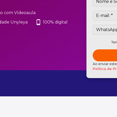
o com Vídeoaula
phone_android
dade Unyleya
100% digital
Tem
Ao enviar est
Política de P