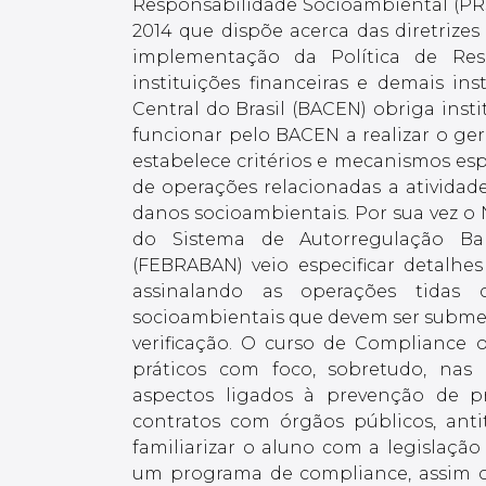
Responsabilidade Socioambiental (PRSA
2014 que dispõe acerca das diretrize
implementação da Política de Resp
instituições financeiras e demais in
Central do Brasil (BACEN) obriga insti
funcionar pelo BACEN a realizar o ge
estabelece critérios e mecanismos espe
de operações relacionadas a ativida
danos socioambientais. Por sua vez o 
do Sistema de Autorregulação Ban
(FEBRABAN) veio especificar detalhe
assinalando as operações tidas c
socioambientais que devem ser submeti
verificação. O curso de Compliance o
práticos com foco, sobretudo, nas
aspectos ligados à prevenção de pr
contratos com órgãos públicos, antit
familiarizar o aluno com a legislaçã
um programa de compliance, assim 