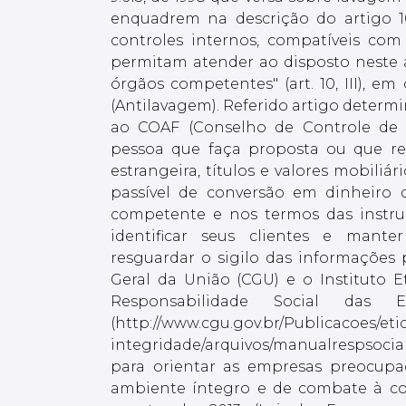
enquadrem na descrição do artigo 10
controles internos, compatíveis co
permitam atender ao disposto neste ar
órgãos competentes" (art. 10, III), 
(Antilavagem). Referido artigo determi
ao COAF (Conselho de Controle de 
pessoa que faça proposta ou que re
estrangeira, títulos e valores mobiliár
passível de conversão em dinheiro q
competente e nos termos das instru
identificar seus clientes e manter
resguardar o sigilo das informações 
Geral da União (CGU) e o Institut
Responsabilidade Social das
(http://www.cgu.gov.br/Publicacoes/eti
integridade/arquivos/manualrespsoci
para orientar as empresas preocup
ambiente íntegro e de combate à corr