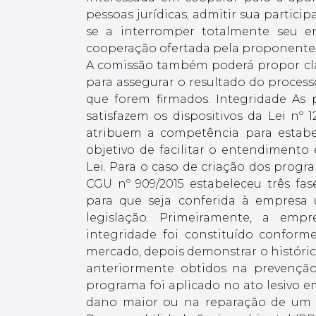
pessoas jurídicas; admitir sua partici
se a interromper totalmente seu en
cooperação ofertada pela proponente à
A comissão também poderá propor clá
para assegurar o resultado do proces
que forem firmados. Integridade As 
satisfazem os dispositivos da Lei nº 
atribuem a competência para estab
objetivo de facilitar o entendimento 
Lei. Para o caso de criação dos progr
CGU nº 909/2015 estabeleceu três fa
para que seja conferida à empresa
legislação. Primeiramente, a em
integridade foi constituído confor
mercado, depois demonstrar o históri
anteriormente obtidos na prevenção
programa foi aplicado no ato lesivo 
dano maior ou na reparação de um d