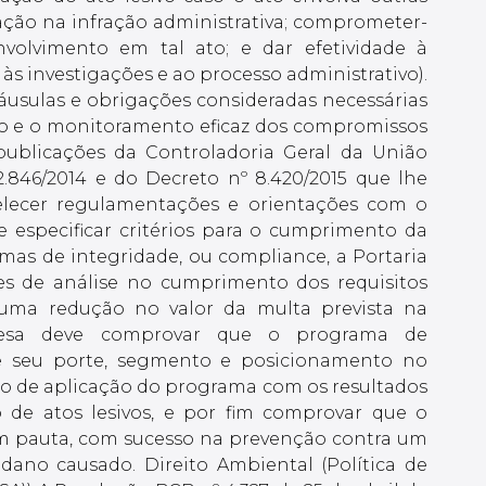
pação na infração administrativa; comprometer-
volvimento em tal ato; e dar efetividade à
s investigações e ao processo administrativo).
usulas e obrigações consideradas necessárias
so e o monitoramento eficaz dos compromissos
publicações da Controladoria Geral da União
12.846/2014 e do Decreto nº 8.420/2015 que lhe
elecer regulamentações e orientações com o
e especificar critérios para o cumprimento da
amas de integridade, ou compliance, a Portaria
ses de análise no cumprimento dos requisitos
 uma redução no valor da multa prevista na
presa deve comprovar que o programa de
me seu porte, segmento e posicionamento no
co de aplicação do programa com os resultados
 de atos lesivos, e por fim comprovar que o
em pauta, com sucesso na prevenção contra um
ano causado. Direito Ambiental (Política de