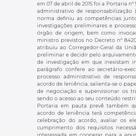
em 07 de abril de 2015 foi a Portaria 
administrativo de responsabilização
norma definiu as competências junto
investigações preliminares e proces
órgão de origem, bem como invocar 
ministro previstos no Decreto nº 8420/
atribuiu ao Corregedor-Geral da Uni
preliminar e decidir pelo arquivamen
de investigação em que inexistam i
parágrafo confere ao secretário-ex
processo administrativo de responsa
acordo de leniência, salienta-se o pap
de negociação e supervisionar os tr
sendo o acesso ao seu conteúdo restrit
Portaria em pauta prevê também qu
acordo de leniência terá competência
celebração do acordo, avaliar os el
cumprimento dos requisitos necessá
interessada em cooperar para a apur