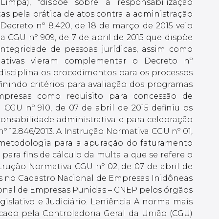
impa), “dispõe sobre a responsabilização
icas pela prática de atos contra a administração
 Decreto nº 8.420, de 18 de março de 2015 veio
ia CGU nº 909, de 7 de abril de 2015 que dispõe
ntegridade de pessoas jurídicas, assim como
mativas vieram complementar o Decreto nº
 disciplina os procedimentos para os processos
inindo critérios para avaliação dos programas
mpresas como requisito para concessão de
 CGU nº 910, de 07 de abril de 2015 definiu os
nsabilidade administrativa e para celebração
nº 12.846/2013. A Instrução Normativa CGU nº 01,
a metodologia para a apuração do faturamento
 para fins de cálculo da multa a que se refere o
Instrução Normativa CGU nº 02, de 07 de abril de
es no Cadastro Nacional de Empresas Inidôneas
ional de Empresas Punidas – CNEP pelos órgãos
gislativo e Judiciário. Leniência A norma mais
cado pela Controladoria Geral da União (CGU)