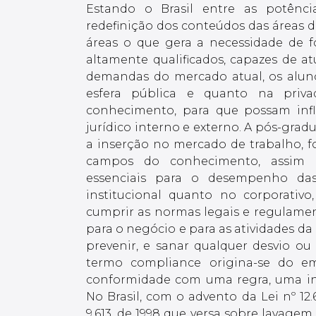
Estando o Brasil entre as potênc
redefinição dos conteúdos das áreas 
áreas o que gera a necessidade de f
altamente qualificados, capazes de a
demandas do mercado atual, os alun
esfera pública e quanto na priv
conhecimento, para que possam infl
jurídico interno e externo. A pós-gra
a inserção no mercado de trabalho, f
campos do conhecimento, assim 
essenciais para o desempenho das 
institucional quanto no corporativ
cumprir as normas legais e regulamenta
para o negócio e para as atividades da
prevenir, e sanar qualquer desvio ou
termo compliance origina-se do em
conformidade com uma regra, uma i
No Brasil, com o advento da Lei nº 12.
9.613, de 1998 que versa sobre lavagem 