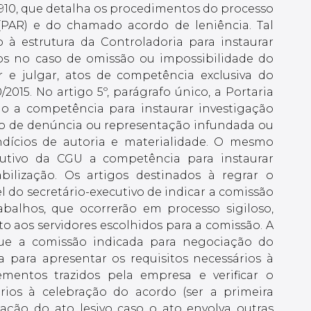
nº 910, que detalha os procedimentos do processo
 (PAR) e do chamado acordo de leniência. Tal
 à estrutura da Controladoria para instaurar
sos no caso de omissão ou impossibilidade do
e julgar, atos de competência exclusiva do
2015. No artigo 5º, parágrafo único, a Portaria
ão a competência para instaurar investigação
to de denúncia ou representação infundada ou
ndícios de autoria e materialidade. O mesmo
ecutivo da CGU a competência para instaurar
bilização. Os artigos destinados à regrar o
el do secretário-executivo de indicar a comissão
abalhos, que ocorrerão em processo sigiloso,
o aos servidores escolhidos para a comissão. A
e a comissão indicada para negociação do
 para apresentar os requisitos necessários à
ementos trazidos pela empresa e verificar o
rios à celebração do acordo (ser a primeira
ação do ato lesivo caso o ato envolva outras