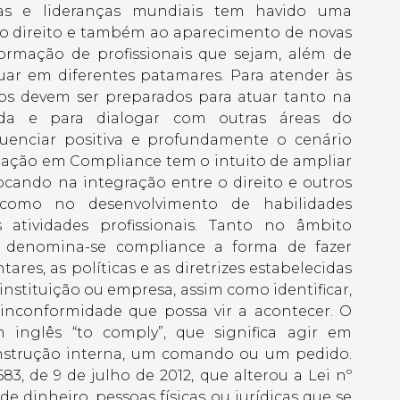
ias e lideranças mundiais tem havido uma
do direito e também ao aparecimento de novas
ormação de profissionais que sejam, além de
tuar em diferentes patamares. Para atender às
os devem ser preparados para atuar tanto na
ada e para dialogar com outras áreas do
uenciar positiva e profundamente o cenário
duação em Compliance tem o intuito de ampliar
ocando na integração entre o direito e outros
como no desenvolvimento de habilidades
atividades profissionais. Tanto no âmbito
o, denomina-se compliance a forma de fazer
res, as políticas e as diretrizes estabelecidas
 instituição ou empresa, assim como identificar,
 inconformidade que possa vir a acontecer. O
 inglês “to comply”, que significa agir em
nstrução interna, um comando ou um pedido.
683, de 9 de julho de 2012, que alterou a Lei nº
de dinheiro, pessoas físicas ou jurídicas que se