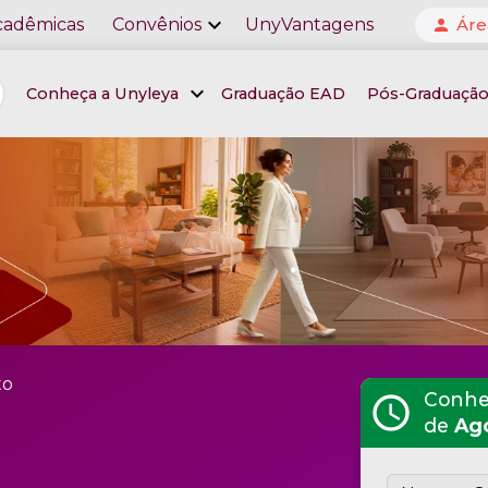
expand_more
cadêmicas
Convênios
UnyVantagens
Áre
person
expand_more
Conheça a Unyleya
Graduação EAD
Pós-Graduaçã
to
Conheç
schedule
de
Ag