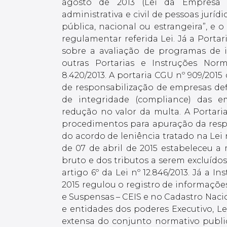
agosto de 2013 (Lei da Empresa L
administrativa e civil de pessoas juríd
pública, nacional ou estrangeira”, e o
regulamentar referida Lei. Já a Portar
sobre a avaliação de programas de i
outras Portarias e Instruções Nor
8.420/2013. A portaria CGU nº 909/2015
de responsabilização de empresas def
de integridade (compliance) das e
redução no valor da multa. A Portaria
procedimentos para apuração da respo
do acordo de leniência tratado na Lei 
de 07 de abril de 2015 estabeleceu 
bruto e dos tributos a serem excluídos
artigo 6º da Lei nº 12.846/2013. Já a 
2015 regulou o registro de informaçõ
e Suspensas – CEIS e no Cadastro Nac
e entidades dos poderes Executivo, Le
extensa do conjunto normativo publi