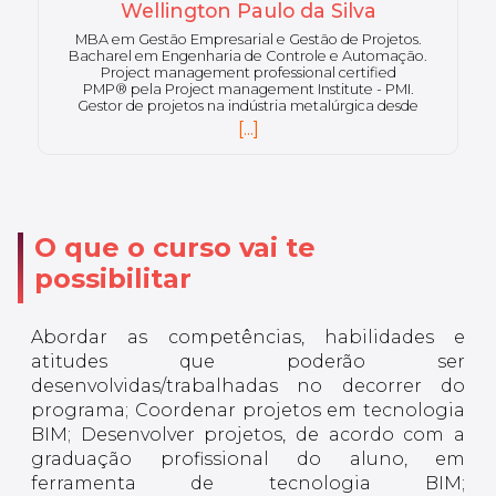
Willyams Bezerra de Mello
Pesquisador na área de BIM (Building Information
Modeling). Mestre em Engenharia Civil e Urbana.
Graduado em Tecnologia de Construção Civil.
Bacharel em Engenharia de Produção. Experiência
em fiscalização e acompanhamento da produção de
obras de edificação e infraestrutura. Bolsista da
[...]
FUNADESP com pesquisa em andamento na área de
BIM.
O que o curso vai te
possibilitar
Abordar as competências, habilidades e
atitudes que poderão ser
desenvolvidas/trabalhadas no decorrer do
programa; Coordenar projetos em tecnologia
BIM; Desenvolver projetos, de acordo com a
graduação profissional do aluno, em
ferramenta de tecnologia BIM;