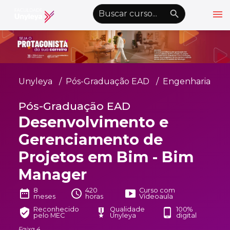
menu
emoji_objects
nights_stay
wb_sunny
Alto Contraste
Graduação EAD
Unyleya
Pós-Graduação EAD
Engenharia
Pós-Graduação EAD
Pós-Graduação EAD
Atualização Profissional
Desenvolvimento e
Conheça a Unyleya
keyboard_arrow_down
Gerenciamento de
Alianças Acadêmicas
Projetos em Bim - Bim
Convênios
keyboard_arrow_down
Manager
UnyVantagens
8
420
Curso com
date_range
schedule
smart_display
meses
horas
Vídeoaula
Reconhecido
Qualidade
100%
verified_user
military_tech
phone_android
pelo MEC
Unyleya
digital
school
person
Quero ser Aluno
Área do Aluno
Faixa 4