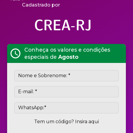
Cadastrado por
Conheça os valores e condições
schedule
especiais de
Agosto
Tem um código? Insira aqui