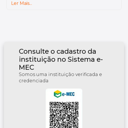
encontro com a minha rotina. Temos uma
plataforma colaborativa, onde o aluno é
Ler Mais...
ativo. Os professores são de grande
excelência.
Consulte o cadastro da
instituição no Sistema e-
MEC
Somos uma instituição verificada e
credenciada