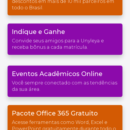
descontos em mais de 10 mil parceiros em
todo o Brasil.
Indique e Ganhe
Convide seus amigos para a Unyleya e
receba bônus a cada matrícula.
Eventos Acadêmicos Online
Você sempre conectado com as tendências
da sua área.
Pacote Office 365 Gratuito
Acesse ferramentas como Word, Excel e
PowerPoint gratuitamente durante todo o