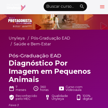
menu
emoji_objects
nights_stay
wb_sunny
Alto Contraste
Graduação EAD
Unyleya
Pós-Graduação EAD
Pós-Graduação EAD
Saúde e Bem-Estar
Atualização Profissional
Pós-Graduação EAD
Diagnóstico Por
Conheça a Unyleya
keyboard_arrow_down
Imagem em Pequenos
Alianças Acadêmicas
Animais
Convênios
keyboard_arrow_down
7
360
Curso com
date_range
schedule
smart_display
UnyVantagens
meses
horas
Vídeoaula
Reconhecido
Qualidade
100%
verified_user
military_tech
phone_android
pelo MEC
Unyleya
digital
school
person
Quero ser Aluno
Área do Aluno
Faixa 3