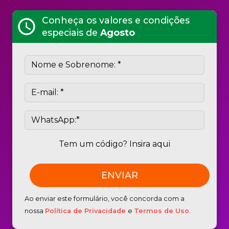
Conheça os valores e condições
schedule
especiais de
Agosto
Tem um código? Insira aqui
Ao enviar este formulário, você concorda com a
nossa
Política de Privacidade
e
Termos de Uso
.