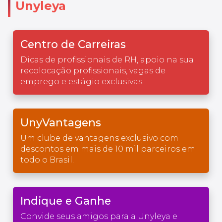
Unyleya
Centro de Carreiras
Dicas de profissionais de RH, apoio na sua
recolocação profissionais, vagas de
emprego e estágio exclusivas.
UnyVantagens
Um clube de vantagens exclusivo com
descontos em mais de 10 mil parceiros em
todo o Brasil.
Indique e Ganhe
Convide seus amigos para a Unyleya e