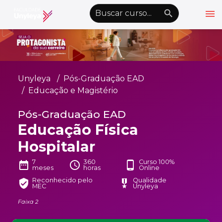
menu
emoji_objects
nights_stay
wb_sunny
Alto Contraste
Graduação EAD
Unyleya
Pós-Graduação EAD
Pós-Graduação EAD
Educação e Magistério
Atualização Profissional
Pós-Graduação EAD
Educação Física
Conheça a Unyleya
keyboard_arrow_down
Hospitalar
Alianças Acadêmicas
Convênios
7
360
Curso 100%
keyboard_arrow_down
date_range
schedule
phone_android
meses
horas
Online
UnyVantagens
Reconhecido pelo
Qualidade
verified_user
military_tech
MEC
Unyleya
Faixa 2
school
person
Quero ser Aluno
Área do Aluno