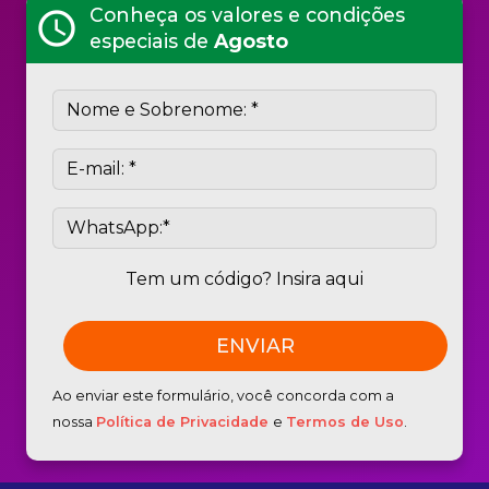
Conheça os valores e condições
schedule
especiais de
Agosto
Tem um código? Insira aqui
Ao enviar este formulário, você concorda com a
nossa
Política de Privacidade
e
Termos de Uso
.