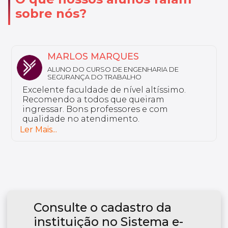
sobre nós?
NATHALY
ALUNA DO CURSO DE FARMÁCIA ESTÉTICA
Sou aluno da Unyleya da pós-graduação
em Saúde do Idoso e Gerontologia. Não
tenho nada a reclamar, a instituição é
excelente e tem professores bem
preparados.
Ler Mais...
Consulte o cadastro da
instituição no Sistema e-