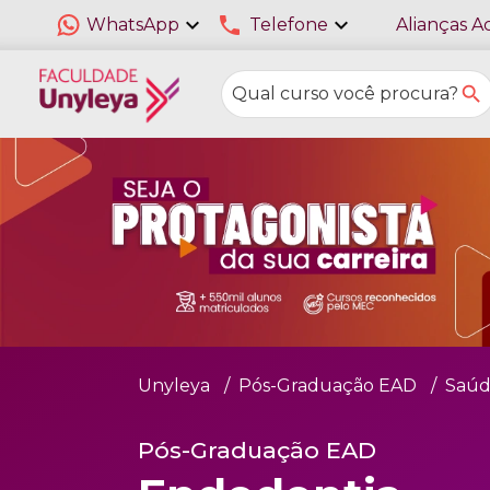
expand_more
phone
expand_more
WhatsApp
Telefone
Alianças A
Unyleya
Pós-Graduação EAD
Saúd
Pós-Graduação EAD