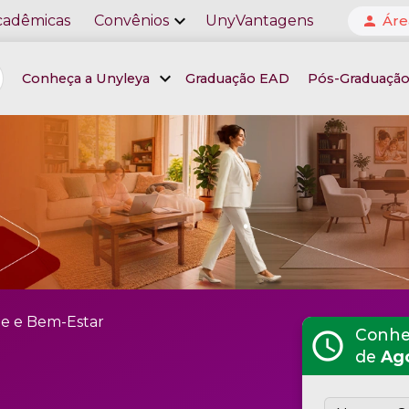
expand_more
cadêmicas
Convênios
UnyVantagens
Áre
person
expand_more
Conheça a Unyleya
Graduação EAD
Pós-Graduaçã
e e Bem-Estar
Conheç
schedule
de
Ag