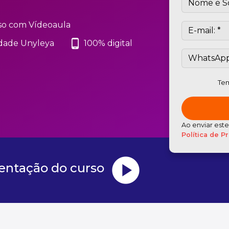
so com Vídeoaula
phone_android
dade Unyleya
100% digital
Tem
Ao enviar est
Política de P
play_circle
sentação do curso