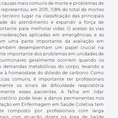
as causas mais comuns de morte e problemas de
representou, em 2019, 11,8% do total de mortes
terceiro lugar na classificação das principais
dade do atendimento e expandir a força de
portante para melhorar vidas. O acesso às vias
onsiderações aplicadas em emergências, e as
ntam uma parte importante da avaliação em
s também desempenham um papel crucial na
arte importante dos problemas em unidades de
 pulmonares geralmente ocorrem quando os
s demandas metabólicas do corpo, levando a
 e à homeostase do dióxido de carbono. Como
ticas comuns, é importante ter profissionais
ente os sinais de dificuldade respiratória
amente esses pacientes. A falha em lidar
iratório pode levar a danos permanentes nos
alização em Enfermagem em Saúde Coletiva tem
te composto por profissionais com larga
ionais com atuação direta na área de Saúde