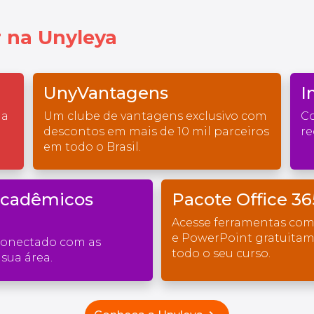
 na Unyleya
UnyVantagens
I
na
Um clube de vantagens exclusivo com
Co
descontos em mais de 10 mil parceiros
re
em todo o Brasil.
Acadêmicos
Pacote Office 36
Acesse ferramentas com
e PowerPoint gratuita
conectado com as
todo o seu curso.
sua área.