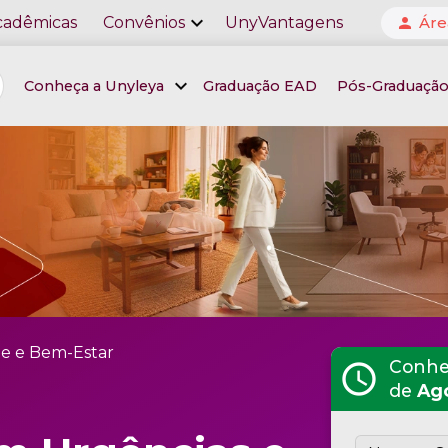
expand_more
cadêmicas
Convênios
UnyVantagens
Áre
person
expand_more
Conheça a Unyleya
Graduação EAD
Pós-Graduaçã
e e Bem-Estar
Conheç
schedule
de
Ag