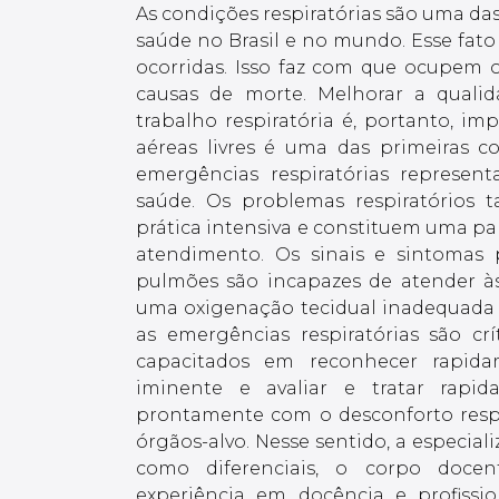
As condições respiratórias são uma d
saúde no Brasil e no mundo. Esse fato 
ocorridas. Isso faz com que ocupem o 
causas de morte. Melhorar a quali
trabalho respiratória é, portanto, im
aéreas livres é uma das primeiras c
emergências respiratórias represe
saúde. Os problemas respiratório
prática intensiva e constituem uma p
atendimento. Os sinais e sintomas
pulmões são incapazes de atender à
uma oxigenação tecidual inadequada
as emergências respiratórias são crí
capacitados em reconhecer rapidam
iminente e avaliar e tratar rapid
prontamente com o desconforto resp
órgãos-alvo. Nesse sentido, a especi
como diferenciais, o corpo docen
experiência em docência e profiss