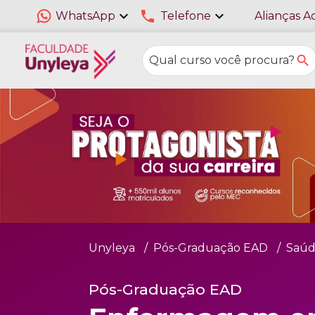
expand_more
phone
expand_more
WhatsApp
Telefone
Alianças A
Unyleya
Pós-Graduação EAD
Saúd
Pós-Graduação EAD