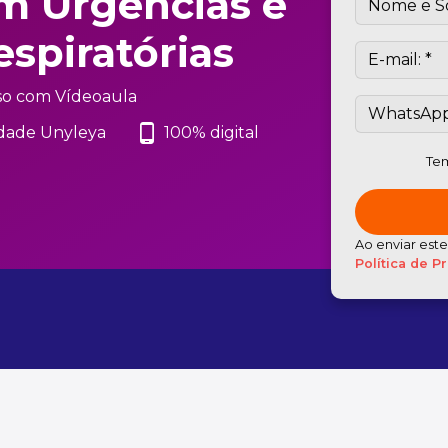
 Urgências e
spiratórias
so com Vídeoaula
phone_android
dade Unyleya
100% digital
Tem
Ao enviar est
Política de P