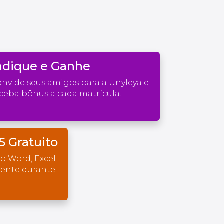
ndique e Ganhe
nvide seus amigos para a Unyleya e
ceba bônus a cada matrícula.
5 Gratuito
o Word, Excel
mente durante