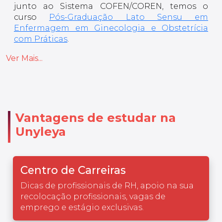
junto ao Sistema COFEN/COREN, temos o
curso
Pós-Graduação Lato Sensu em
Enfermagem em Ginecologia e Obstetrícia
com Práticas
.
Ver Mais...
Vantagens de estudar na
Unyleya
Centro de Carreiras
Dicas de profissionais de RH, apoio na sua
recolocação profissionais, vagas de
emprego e estágio exclusivas.