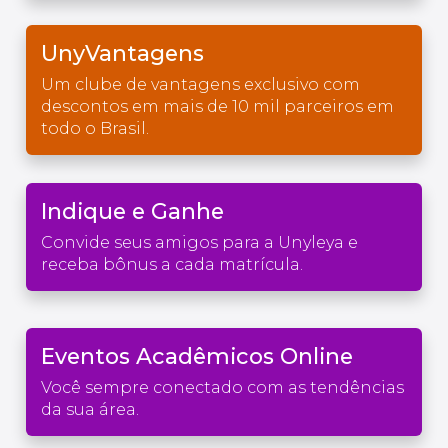
UnyVantagens
Um clube de vantagens exclusivo com
descontos em mais de 10 mil parceiros em
todo o Brasil.
Indique e Ganhe
Convide seus amigos para a Unyleya e
receba bônus a cada matrícula.
Eventos Acadêmicos Online
Você sempre conectado com as tendências
da sua área.