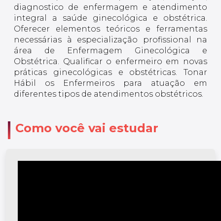
diagnostico de enfermagem e atendimento
integral a saúde ginecológica e obstétrica.
Oferecer elementos teóricos e ferramentas
necessárias à especialização profissional na
área de Enfermagem Ginecológica e
Obstétrica. Qualificar o enfermeiro em novas
práticas ginecológicas e obstétricas. Tonar
Hábil os Enfermeiros para atuação em
diferentes tipos de atendimentos obstétricos.
Como você vai estudar