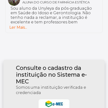
ALUNA DO CURSO DE DISLEXIA E DISTÚRBIOS
DE LEITURA E ESCRITA
Eu curso a pós-graduação em Dislexia e
Distúrbios de Leitura e Escrita. Por que eu
escolhi o curso Unyleya? Porque ele vai de
encontro com a minha rotina. Temos uma
plataforma colaborativa, onde o aluno é
Ler Mais...
ativo. Os professores são de grande
excelência.
Consulte o cadastro da
instituição no Sistema e-
MEC
Somos uma instituição verificada e
credenciada