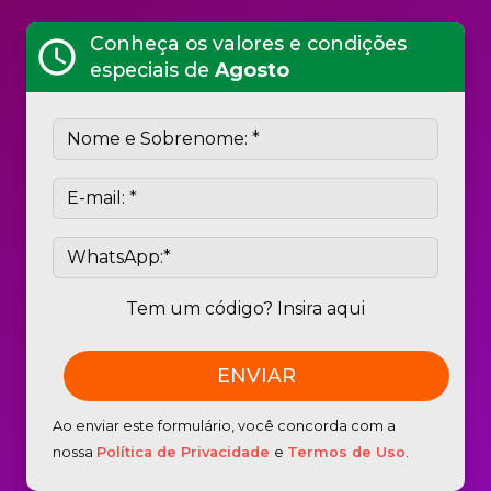
Conheça os valores e condições
schedule
especiais de
Agosto
Tem um código? Insira aqui
Ao enviar este formulário, você concorda com a
nossa
Política de Privacidade
e
Termos de Uso
.