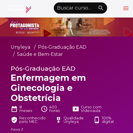
menu
emoji_objects
nights_stay
wb_sunny
Alto Contraste
Graduação EAD
Unyleya
Pós-Graduação EAD
Pós-Graduação EAD
Saúde e Bem-Estar
Atualização Profissional
Pós-Graduação EAD
Enfermagem em
Conheça a Unyleya
keyboard_arrow_down
Ginecologia e
Alianças Acadêmicas
Obstetrícia
Convênios
keyboard_arrow_down
8
400
Curso com
date_range
schedule
smart_display
UnyVantagens
meses
horas
Vídeoaula
Reconhecido
Qualidade
100%
verified_user
military_tech
phone_android
pelo MEC
Unyleya
digital
school
person
Quero ser Aluno
Área do Aluno
Faixa 3