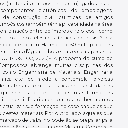
tos (materiais compostos ou conjugados) estão
 componentes eletrônicos, de embalagens,
l, de construção civil, químicas, de artigos
 compósitos também têm aplicabilidade na área
 combinação entre polímeros e reforços - como
ecidos pelos elevados índices de resistência
rdade de design. Há mais de 50 mil aplicações
 caixas d’água, tubos e pás eólicas, peças de
 DO PLÁSTICO, 2020)¹. A proposta do curso de
ompósitos abrange muitas disciplinas dos
, como Engenharia de Materiais, Engenharia
mica etc., de modo a contemplar diversas
de materiais compósitos. Assim, os estudantes
ir entre si a partir de distintas formações
a interdisciplinaridade com os conhecimentos
da atualizar sua formação no caso daqueles que
destes materiais. Por outro lado, aqueles que
 mercado de trabalho poderão se preparar para
 produção de Estruturas em Material Compósito