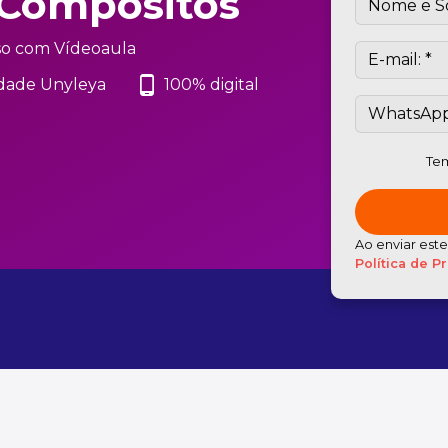
 Compósitos
o com Vídeoaula
phone_android
dade Unyleya
100% digital
Tem
Ao enviar est
Política de P