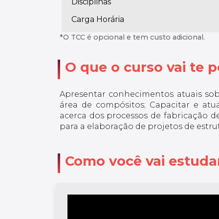
Disciplinas
Carga Horária
*O TCC é opcional e tem custo adicional.
O que o curso vai te po
Apresentar conhecimentos atuais sob
área de compósitos; Capacitar e atual
acerca dos processos de fabricação d
para a elaboração de projetos de estr
Como você vai estuda