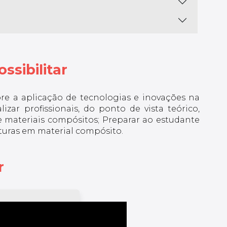
ssibilitar
re a aplicação de tecnologias e inovações na
izar profissionais, do ponto de vista teórico,
e materiais compósitos; Preparar ao estudante
uturas em material compósito.
r