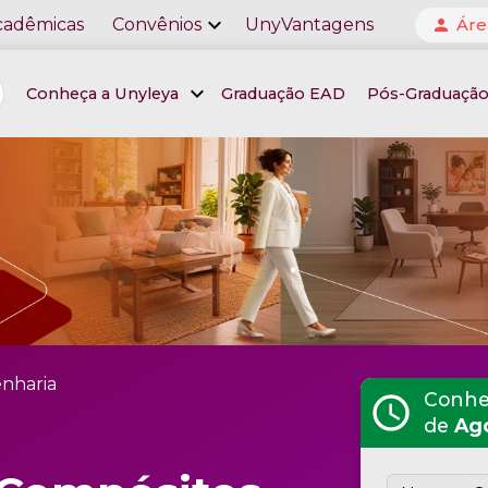
expand_more
cadêmicas
Convênios
UnyVantagens
Áre
person
expand_more
Conheça a Unyleya
Graduação EAD
Pós-Graduaçã
nharia
Conheç
schedule
de
Ag