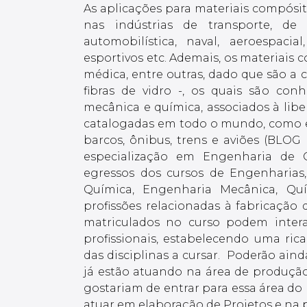
As aplicações para materiais compósi
nas indústrias de transporte, de
automobilística, naval, aeroespacia
esportivos etc. Ademais, os materiais
médica, entre outras, dado que são a
fibras de vidro -, os quais são conh
mecânica e química, associados à libe
catalogadas em todo o mundo, como em
barcos, ônibus, trens e aviões (BLOG
especialização em Engenharia de C
egressos dos cursos de Engenharias
Química, Engenharia Mecânica, Quí
profissões relacionadas à fabricação 
matriculados no curso podem interag
profissionais, estabelecendo uma ric
das disciplinas a cursar. Poderão ain
já estão atuando na área de produção 
gostariam de entrar para essa área do
atuar em elaboração de Projetos e na