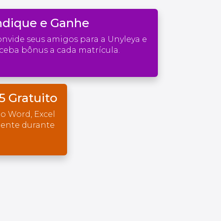
ndique e Ganhe
nvide seus amigos para a Unyleya e
ceba bônus a cada matrícula.
5 Gratuito
o Word, Excel
mente durante