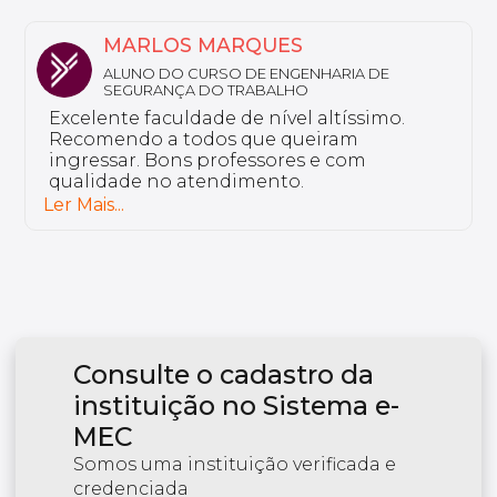
NATHALY
ALUNA DO CURSO DE FARMÁCIA ESTÉTICA
Sou aluno da Unyleya da pós-graduação
em Saúde do Idoso e Gerontologia. Não
tenho nada a reclamar, a instituição é
excelente e tem professores bem
preparados.
Ler Mais...
Consulte o cadastro da
instituição no Sistema e-
MEC
Somos uma instituição verificada e
credenciada