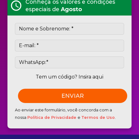
Conheça os valores e condições
schedule
especiais de
Agosto
Tem um código? Insira aqui
Ao enviar este formulário, você concorda com a
nossa
Política de Privacidade
e
Termos de Uso
.