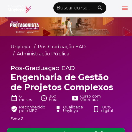
menu
emoji_objects
nights_stay
wb_sunny
Alto Contraste
Graduação EAD
Unyleya
Pós-Graduação EAD
Pós-Graduação EAD
Administração Pública
Atualização Profissional
Pós-Graduação EAD
Engenharia de Gestão
Conheça a Unyleya
keyboard_arrow_down
de Projetos Complexos
Alianças Acadêmicas
Convênios
6
360
Curso com
keyboard_arrow_down
date_range
schedule
smart_display
meses
horas
Vídeoaula
UnyVantagens
Reconhecido
Qualidade
100%
verified_user
military_tech
phone_android
pelo MEC
Unyleya
digital
Faixa 3
school
person
Quero ser Aluno
Área do Aluno