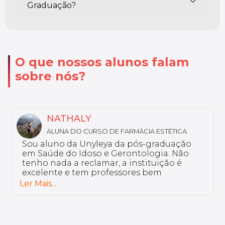
Graduação?
O que nossos alunos falam
sobre nós?
MARIA LUIZA
ALUNA DO CURSO DE DISLEXIA E DISTÚRBIOS
DE LEITURA E ESCRITA
Eu curso a pós-graduação em Dislexia e
Distúrbios de Leitura e Escrita. Por que eu
escolhi o curso Unyleya? Porque ele vai de
encontro com a minha rotina. Temos uma
plataforma colaborativa, onde o aluno é
Ler Mais...
ativo. Os professores são de grande
excelência.