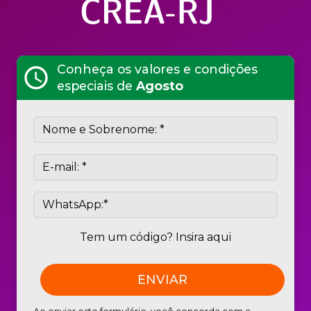
Conheça os valores e condições
schedule
especiais de
Agosto
Tem um código? Insira aqui