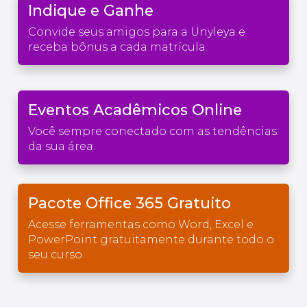
Indique e Ganhe
Convide seus amigos para a Unyleya e
receba bônus a cada matrícula.
Eventos Acadêmicos Online
Você sempre conectado com as tendências
da sua área.
Pacote Office 365 Gratuito
Acesse ferramentas como Word, Excel e
PowerPoint gratuitamente durante todo o
seu curso.