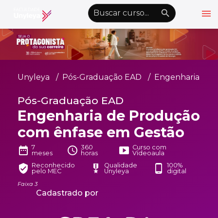
menu
emoji_objects
nights_stay
wb_sunny
Alto Contraste
Graduação EAD
Unyleya
Pós-Graduação EAD
Engenharia
Pós-Graduação EAD
Pós-Graduação EAD
Atualização Profissional
Engenharia de Produção
Conheça a Unyleya
keyboard_arrow_down
com ênfase em Gestão
Alianças Acadêmicas
7
360
Curso com
date_range
schedule
smart_display
meses
horas
Vídeoaula
Convênios
keyboard_arrow_down
Reconhecido
Qualidade
100%
verified_user
military_tech
phone_android
pelo MEC
Unyleya
digital
UnyVantagens
Faixa 3
Cadastrado por
school
person
Quero ser Aluno
Área do Aluno