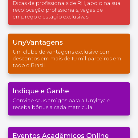
Dicas de profissionais de RH, apoio na sua
recolocação profissionais, vagas de
emprego e estágio exclusivas.
UnyVantagens
Um clube de vantagens exclusivo com
descontos em mais de 10 mil parceiros em
todo o Brasil.
Indique e Ganhe
Convide seus amigos para a Unyleya e
receba bônus a cada matrícula.
Eventos Acadêmicos Online