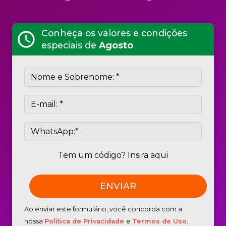
Conheça os valores e condições
schedule
especiais de
Agosto
Tem um código? Insira aqui
Ao enviar este formulário, você concorda com a
nossa
Política de Privacidade
e
Termos de Uso
.