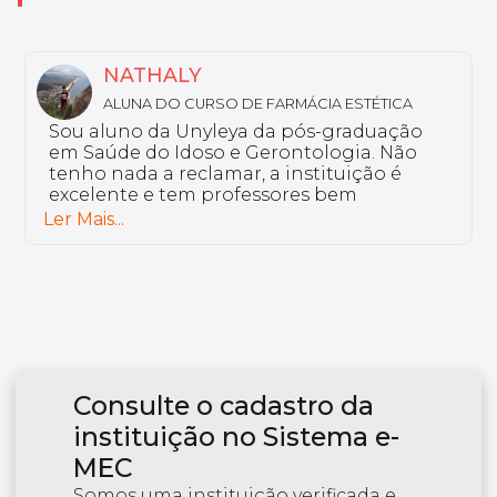
MARIA LUIZA
ALUNA DO CURSO DE DISLEXIA E DISTÚRBIOS
DE LEITURA E ESCRITA
Eu curso a pós-graduação em Dislexia e
Distúrbios de Leitura e Escrita. Por que eu
escolhi o curso Unyleya? Porque ele vai de
encontro com a minha rotina. Temos uma
plataforma colaborativa, onde o aluno é
Ler Mais...
ativo. Os professores são de grande
excelência.
Consulte o cadastro da
instituição no Sistema e-
MEC
Somos uma instituição verificada e