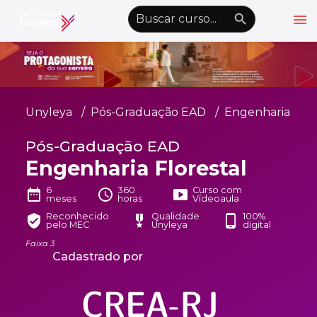
menu
emoji_objects
nights_stay
wb_sunny
Alto Contraste
Graduação EAD
Unyleya
Pós-Graduação EAD
Engenharia
Pós-Graduação EAD
Pós-Graduação EAD
Atualização Profissional
Engenharia Florestal
Conheça a Unyleya
keyboard_arrow_down
6
360
Curso com
date_range
schedule
smart_display
meses
horas
Vídeoaula
Alianças Acadêmicas
Reconhecido
Qualidade
100%
verified_user
military_tech
phone_android
pelo MEC
Unyleya
digital
Convênios
keyboard_arrow_down
Faixa 3
Cadastrado por
UnyVantagens
school
person
Quero ser Aluno
Área do Aluno