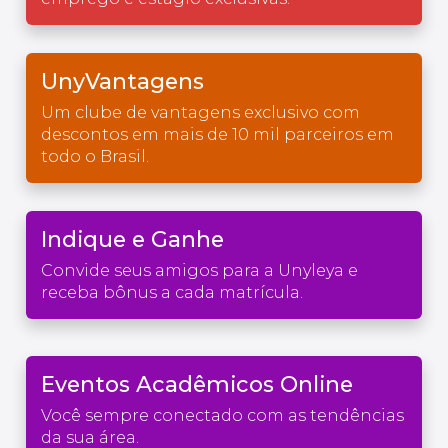
UnyVantagens
Um clube de vantagens exclusivo com
descontos em mais de 10 mil parceiros em
todo o Brasil.
Indique e Ganhe
Convide seus amigos para a Unyleya e
receba bônus a cada matrícula.
Eventos Acadêmicos Online
Você sempre conectado com as tendências
da sua área.