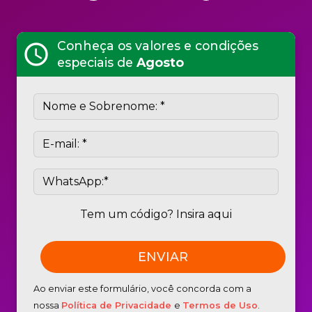
Conheça os valores e condições
schedule
especiais de
Agosto
Tem um código? Insira aqui
Ao enviar este formulário, você concorda com a
nossa
Política de Privacidade
e
Termos de Uso
.