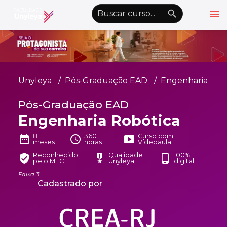
menu
emoji_objects
nights_stay
wb_sunny
Alto Contraste
Graduação EAD
Unyleya
Pós-Graduação EAD
Engenharia
Pós-Graduação EAD
Pós-Graduação EAD
Atualização Profissional
Engenharia Robótica
Conheça a Unyleya
keyboard_arrow_down
8
360
Curso com
date_range
schedule
smart_display
meses
horas
Vídeoaula
Alianças Acadêmicas
Reconhecido
Qualidade
100%
verified_user
military_tech
phone_android
pelo MEC
Unyleya
digital
Convênios
keyboard_arrow_down
Faixa 3
Cadastrado por
UnyVantagens
school
person
Quero ser Aluno
Área do Aluno