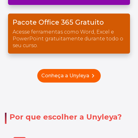
Pacote Office 365 Gratuito
Acesse ferramentas como Word, Excel e
PowerPoint gratuitamente durante todo o
seu curso.
chevron_right
Conheça a Unyleya
Por que escolher a Unyleya?