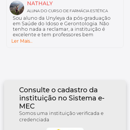
MARIA LUIZA
ALUNA DO CURSO DE DISLEXIA E DISTÚRBIOS
DE LEITURA E ESCRITA
Eu curso a pós-graduação em Dislexia e
Distúrbios de Leitura e Escrita. Por que eu
escolhi o curso Unyleya? Porque ele vai de
encontro com a minha rotina. Temos uma
plataforma colaborativa, onde o aluno é
Ler Mais...
ativo. Os professores são de grande
excelência.
Consulte o cadastro da
instituição no Sistema e-
MEC
Somos uma instituição verificada e
credenciada