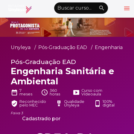
menu
emoji_objects
nights_stay
wb_sunny
Alto Contraste
Graduação EAD
Unyleya
Pós-Graduação EAD
Engenharia
Pós-Graduação EAD
Pós-Graduação EAD
Atualização Profissional
Engenharia Sanitária e
Conheça a Unyleya
keyboard_arrow_down
Ambiental
Alianças Acadêmicas
7
360
Curso com
date_range
schedule
smart_display
meses
horas
Vídeoaula
Convênios
keyboard_arrow_down
Reconhecido
Qualidade
100%
verified_user
military_tech
phone_android
pelo MEC
Unyleya
digital
UnyVantagens
Faixa 3
Cadastrado por
school
person
Quero ser Aluno
Área do Aluno