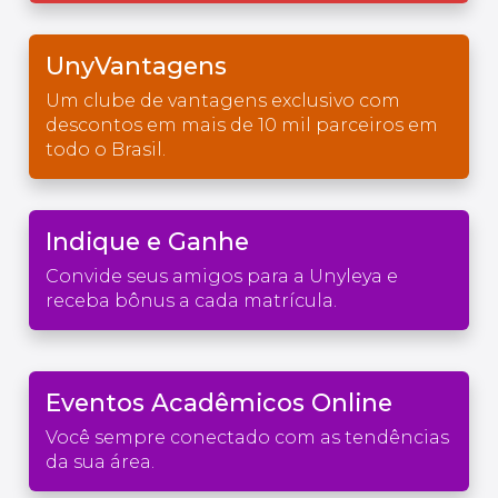
UnyVantagens
Um clube de vantagens exclusivo com
descontos em mais de 10 mil parceiros em
todo o Brasil.
Indique e Ganhe
Convide seus amigos para a Unyleya e
receba bônus a cada matrícula.
Eventos Acadêmicos Online
Você sempre conectado com as tendências
da sua área.