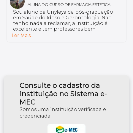
ALUNA DO CURSO DE DISLEXIA E DISTÚRBIOS
DE LEITURA E ESCRITA
Eu curso a pós-graduação em Dislexia e
Distúrbios de Leitura e Escrita. Por que eu
escolhi o curso Unyleya? Porque ele vai de
encontro com a minha rotina. Temos uma
plataforma colaborativa, onde o aluno é
Ler Mais...
ativo. Os professores são de grande
excelência.
Consulte o cadastro da
instituição no Sistema e-
MEC
Somos uma instituição verificada e
credenciada