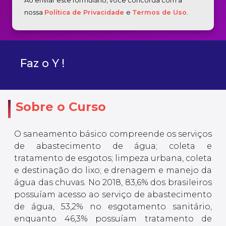
Ao enviar este formulário, você concorda com a
nossa
Política de Privacidade
e
Termos de Uso
.
Faz o Y !
Sobre o Curso
O saneamento básico compreende os serviços
de abastecimento de água; coleta e
tratamento de esgotos; limpeza urbana, coleta
e destinação do lixo; e drenagem e manejo da
água das chuvas. No 2018, 83,6% dos brasileiros
possuíam acesso ao serviço de abastecimento
de água, 53,2% no esgotamento sanitário,
enquanto 46,3% possuíam tratamento de