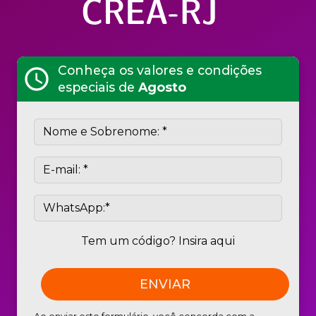
Conheça os valores e condições
schedule
especiais de
Agosto
Tem um código? Insira aqui