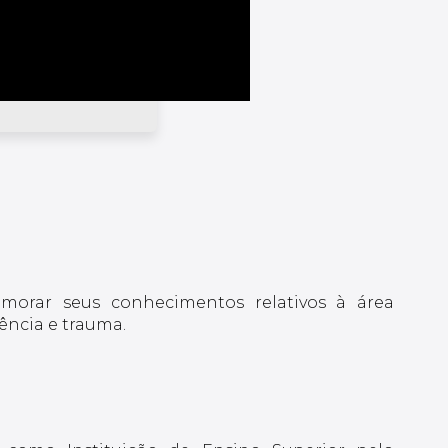
imorar seus conhecimentos relativos à área
gência e trauma.