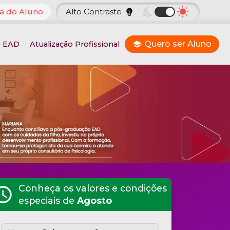
nights_stay
wb_sunny
a do Aluno
Alto Contraste
emoji_objects
Quero ser Aluno
o EAD
Atualização Profissional
school
Conheça os valores e condições
hedule
especiais de
Agosto