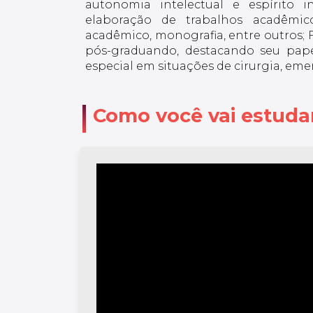
autonomia intelectual e espírito in
elaboração de trabalhos acadêmico
acadêmico, monografia, entre outros; F
pós-graduando, destacando seu pape
especial em situações de cirurgia, em
Como você vai estuda