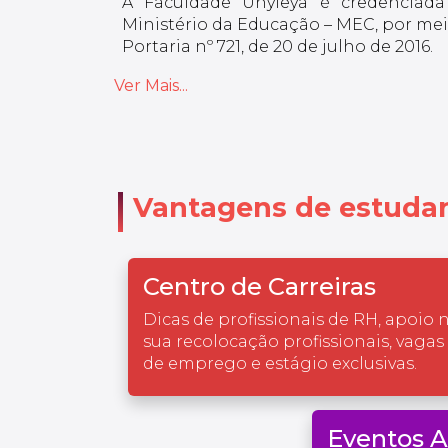
A Faculdade Unyleya é credenciada
Ministério da Educação – MEC, por meio
Portaria nº 721, de 20 de julho de 2016.
Ver Mais...
Vantagens de estudar
Centro de Carreiras
Dicas de profissionais de RH, apoio 
sua recolocação profissionais, vagas
de emprego e estágio exclusivas.
Eventos 