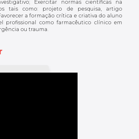
vestigativo; Exercitar normas científicas na
s tais como: projeto de pesquisa, artigo
avorecer a formação crítica e criativa do aluno
l profissional como farmacêutico clínico em
ergência ou trauma.
r