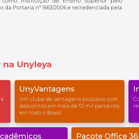
 como Instituição de Ensino Superior pelo
 da Portaria nº 1663/2006 e recredenciada pela
 na Unyleya
UnyVantagens
I
na
Um clube de vantagens exclusivo com
Co
descontos em mais de 10 mil parceiros
re
em todo o Brasil.
Acadêmicos
Pacote Office 36