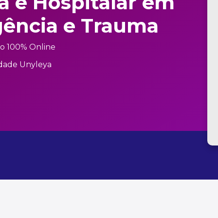
a e Hospitalar em
gência e Trauma
o 100% Online
dade Unyleya