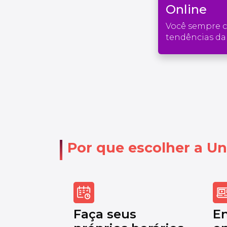
Online
Você sempre 
tendências da 
Por que escolher a Un
Faça seus
E