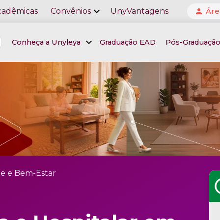
expand_more
cadêmicas
Convênios
UnyVantagens
Áre
person
expand_more
Conheça a Unyleya
Graduação EAD
Pós-Graduaçã
e e Bem-Estar
sc