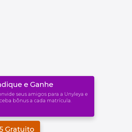
ndique e Ganhe
nvide seus amigos para a Unyleya e
ceba bônus a cada matrícula.
5 Gratuito