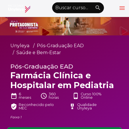
menu
emoji_objects
nights_stay
wb_sunny
Alto Contraste
Graduação EAD
Unyleya
Pós-Graduação EAD
Pós-Graduação EAD
Saúde e Bem-Estar
Atualização Profissional
Pós-Graduação EAD
Farmácia Clínica e
Conheça a Unyleya
keyboard_arrow_down
Hospitalar em Pediatria
Alianças Acadêmicas
Convênios
6
360
Curso 100%
keyboard_arrow_down
date_range
schedule
phone_android
meses
horas
Online
UnyVantagens
Reconhecido pelo
Qualidade
verified_user
military_tech
MEC
Unyleya
Faixa 1
school
person
Quero ser Aluno
Área do Aluno