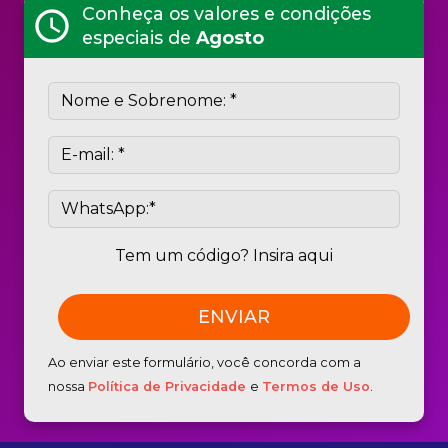
Conheça os valores e condições
schedule
especiais de
Agosto
Tem um código? Insira aqui
Ao enviar este formulário, você concorda com a
nossa
Política de Privacidade
e
Termos de Uso
.