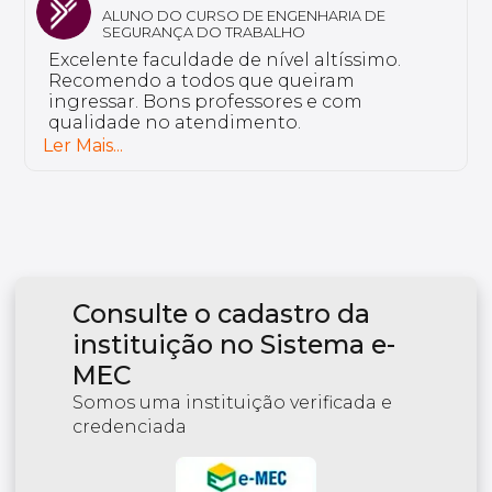
ALUNA DO CURSO DE FARMÁCIA ESTÉTICA
Sou aluno da Unyleya da pós-graduação
em Saúde do Idoso e Gerontologia. Não
tenho nada a reclamar, a instituição é
excelente e tem professores bem
preparados.
Ler Mais...
Consulte o cadastro da
instituição no Sistema e-
MEC
Somos uma instituição verificada e
credenciada