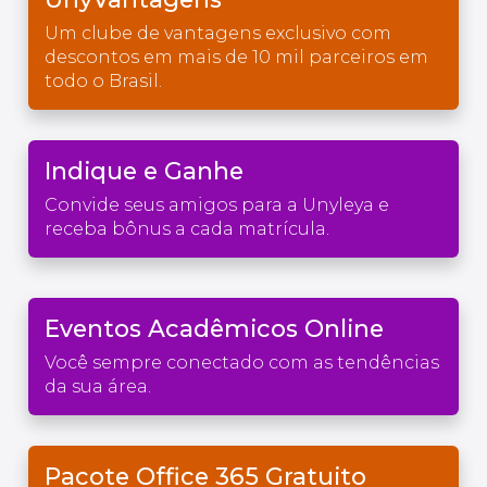
Um clube de vantagens exclusivo com
descontos em mais de 10 mil parceiros em
todo o Brasil.
Indique e Ganhe
Convide seus amigos para a Unyleya e
receba bônus a cada matrícula.
Eventos Acadêmicos Online
Você sempre conectado com as tendências
da sua área.
Pacote Office 365 Gratuito