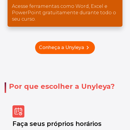
Acesse ferramentas como Word, Excel e
PowerPoint gratuitamente durante todo o
seu curso.
chevron_right
Conheça a Unyleya
Por que escolher a Unyleya?
Faça seus próprios horários