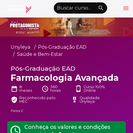
menu
emoji_objects
nights_stay
wb_sunny
Alto Contraste
Graduação EAD
Unyleya
Pós-Graduação EAD
Pós-Graduação EAD
Saúde e Bem-Estar
Atualização Profissional
Pós-Graduação EAD
Farmacologia Avançada
Conheça a Unyleya
keyboard_arrow_down
Alianças Acadêmicas
8
360
Curso 100%
date_range
schedule
phone_android
meses
horas
Online
Convênios
keyboard_arrow_down
Reconhecido pelo
Qualidade
verified_user
military_tech
MEC
Unyleya
UnyVantagens
Faixa 2
school
person
Quero ser Aluno
Conheça os valores e condições
Área do Aluno
schedule