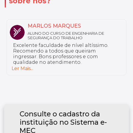
sobre nós?
NATHALY
ALUNA DO CURSO DE FARMÁCIA ESTÉTICA
Sou aluno da Unyleya da pós-graduação
em Saúde do Idoso e Gerontologia. Não
tenho nada a reclamar, a instituição é
excelente e tem professores bem
preparados.
Ler Mais...
Consulte o cadastro da
instituição no Sistema e-
MEC