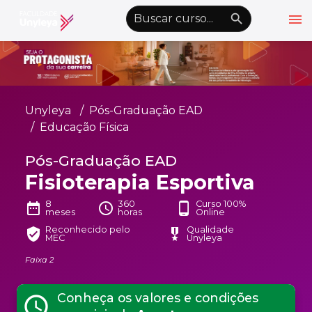
menu
emoji_objects
nights_stay
wb_sunny
Alto Contraste
Graduação EAD
Unyleya
Pós-Graduação EAD
Pós-Graduação EAD
Educação Física
Atualização Profissional
Pós-Graduação EAD
Fisioterapia Esportiva
Conheça a Unyleya
keyboard_arrow_down
Alianças Acadêmicas
8
360
Curso 100%
date_range
schedule
phone_android
meses
horas
Online
Convênios
keyboard_arrow_down
Reconhecido pelo
Qualidade
verified_user
military_tech
MEC
Unyleya
UnyVantagens
Faixa 2
school
person
Quero ser Aluno
Conheça os valores e condições
Área do Aluno
schedule