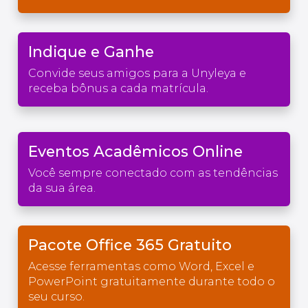
Indique e Ganhe
Convide seus amigos para a Unyleya e
receba bônus a cada matrícula.
Eventos Acadêmicos Online
Você sempre conectado com as tendências
da sua área.
Pacote Office 365 Gratuito
Acesse ferramentas como Word, Excel e
PowerPoint gratuitamente durante todo o
seu curso.