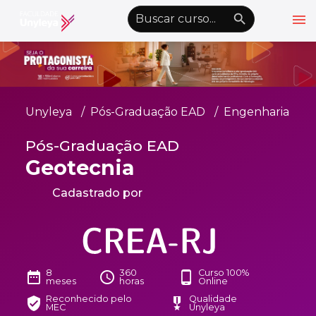
menu
emoji_objects
nights_stay
wb_sunny
Alto Contraste
Graduação EAD
Unyleya
Pós-Graduação EAD
Engenharia
Pós-Graduação EAD
Pós-Graduação EAD
Atualização Profissional
Geotecnia
Conheça a Unyleya
keyboard_arrow_down
Cadastrado por
Alianças Acadêmicas
Convênios
keyboard_arrow_down
UnyVantagens
8
360
Curso 100%
date_range
schedule
phone_android
meses
horas
Online
school
person
Reconhecido pelo
Qualidade
Quero ser Aluno
Área do Aluno
verified_user
military_tech
MEC
Unyleya