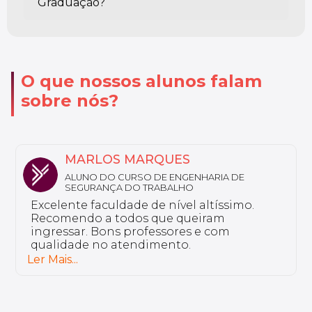
Graduação?
O que nossos alunos falam
sobre nós?
NATHALY
ALUNA DO CURSO DE FARMÁCIA ESTÉTICA
Sou aluno da Unyleya da pós-graduação
em Saúde do Idoso e Gerontologia. Não
tenho nada a reclamar, a instituição é
excelente e tem professores bem
preparados.
Ler Mais...