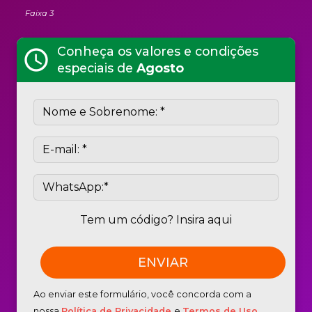
Faixa 3
Conheça os valores e condições
schedule
especiais de
Agosto
Tem um código? Insira aqui
Ao enviar este formulário, você concorda com a
nossa
Política de Privacidade
e
Termos de Uso
.