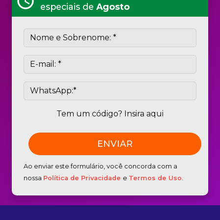
schedule
especiais de
Agosto
Tem um código? Insira aqui
Ao enviar este formulário, você concorda com a
nossa
Política de Privacidade
e
Termos de Uso
.