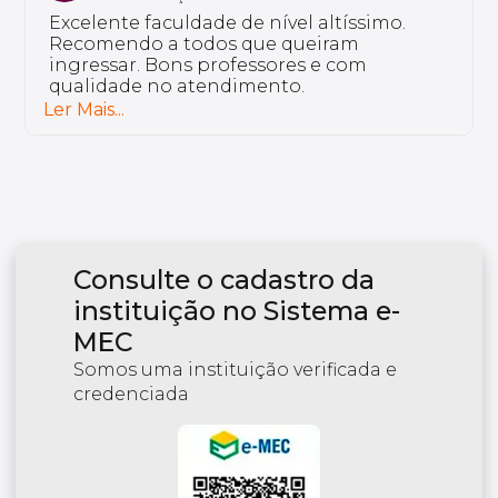
Sou aluno da Unyleya da pós-graduação
em Saúde do Idoso e Gerontologia. Não
tenho nada a reclamar, a instituição é
excelente e tem professores bem
preparados.
Ler Mais...
Consulte o cadastro da
instituição no Sistema e-
MEC
Somos uma instituição verificada e
credenciada