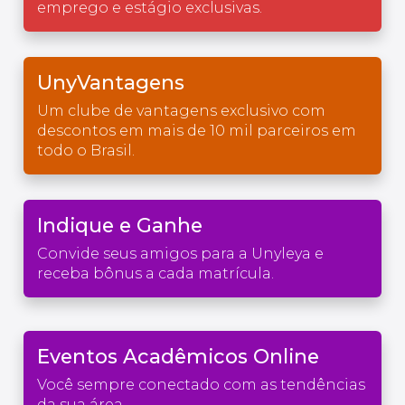
emprego e estágio exclusivas.
UnyVantagens
Um clube de vantagens exclusivo com
descontos em mais de 10 mil parceiros em
todo o Brasil.
Indique e Ganhe
Convide seus amigos para a Unyleya e
receba bônus a cada matrícula.
Eventos Acadêmicos Online
Você sempre conectado com as tendências
da sua área.