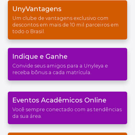
UnyVantagens
Um clube de vantagens exclusivo com
descontos em mais de 10 mil parceiros em
todo o Brasil.
Indique e Ganhe
Convide seus amigos para a Unyleya e
receba bônus a cada matrícula.
Eventos Acadêmicos Online
Você sempre conectado com as tendências
da sua área.