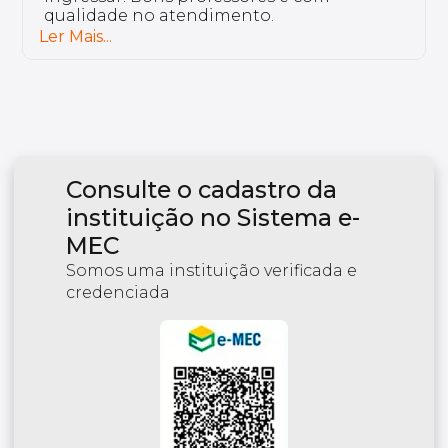
excelente e tem professores bem
preparados.
Ler Mais...
Consulte o cadastro da
instituição no Sistema e-
MEC
Somos uma instituição verificada e
credenciada