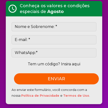
Conheça os valores e condições
schedule
especiais de
Agosto
Tem um código? Insira aqui
Ao enviar este formulário, você concorda com a
nossa
Política de Privacidade
e
Termos de Uso
.