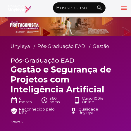
menu
emoji_objects
nights_stay
wb_sunny
Alto Contraste
Graduação EAD
Unyleya
Pós-Graduação EAD
Gestão
Pós-Graduação EAD
Pós-Graduação EAD
Atualização Profissional
Gestão e Segurança de
Conheça a Unyleya
keyboard_arrow_down
Projetos com
Alianças Acadêmicas
Inteligência Artificial
Convênios
keyboard_arrow_down
6
360
Curso 100%
date_range
schedule
phone_android
meses
horas
Online
UnyVantagens
Reconhecido pelo
Qualidade
verified_user
military_tech
MEC
Unyleya
Faixa 3
school
person
Quero ser Aluno
Área do Aluno