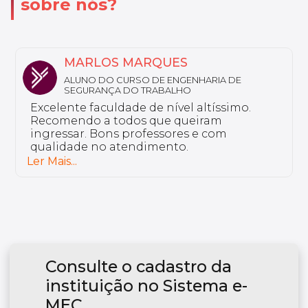
sobre nós?
MARQUES
NATHALY
RSO DE ENGENHARIA DE
ALUNA DO CURSO
DO TRABALHO
Sou aluno da Unyle
de de nível altíssimo.
em Saúde do Idoso 
os que queiram
tenho nada a reclama
professores e com
excelente e tem pr
endimento.
preparados.
Ler Mais...
Consulte o cadastro da
instituição no Sistema e-
MEC