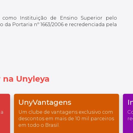
 como Instituição de Ensino Superior pelo
 da Portaria nº 1663/2006 e recredenciada pela
 na Unyleya
UnyVantagens
I
na
Um clube de vantagens exclusivo com
Co
descontos em mais de 10 mil parceiros
re
em todo o Brasil.