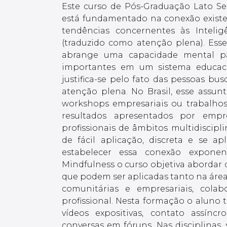
Este curso de Pós-Graduação Lato Se
está fundamentado na conexão exist
tendências concernentes às Intelig
(traduzido como atenção plena). E
abrange uma capacidade mental par
importantes em um sistema educaci
justifica-se pelo fato das pessoas b
atenção plena. No Brasil, esse assun
workshops empresariais ou trabalhos
resultados apresentados por emp
profissionais de âmbitos multidiscipl
de fácil aplicação, discreta e se a
estabelecer essa conexão exponenc
Mindfulness o curso objetiva abordar 
que podem ser aplicadas tanto na área 
comunitárias e empresariais, colab
profissional. Nesta formação o aluno t
vídeos expositivas, contato assín
conversas em fóruns. Nas disciplinas,