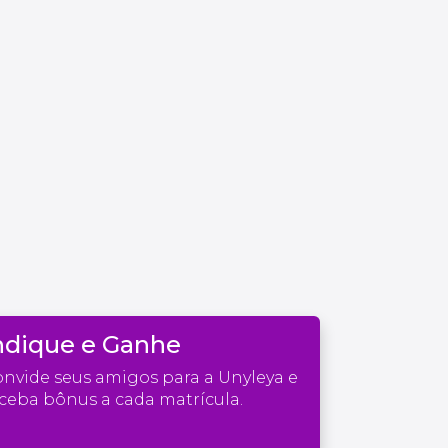
ndique e Ganhe
nvide seus amigos para a Unyleya e
ceba bônus a cada matrícula.