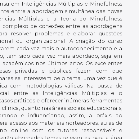
nsu em Inteligências Múltiplas e Mindfulness
ente entre a abordagem simultânea das novas
ências Múltiplas e a Teoria do Mindfulness
sse complexo de conexões entre as abordagens
a resolver problemas e elaborar questões
onal ou organizacional. A criação do curso
uscarem cada vez mais o autoconhecimento e a
to, tem sido cada vez mais abordado, seja em
 acadêmicos nos últimos anos. Os excelentes
resas privadas e públicas fazem com que
inares se interessem pelo tema, uma vez que é
plica com metodologias válidas. Na busca de
ial entre as Inteligências Múltiplas e o
casos práticos e oferecer inúmeras ferramentas
clínica, quanto nas áreas sociais, educacionais,
orando e influenciando, assim, a práxis do
erá acesso aos materiais norteadores, aulas de
crono online com os tutores responsáveis e
 serão abordados temas relevantes para a área