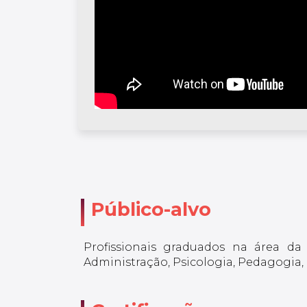
Público-alvo
Profissionais graduados na área d
Administração, Psicologia, Pedagogia,