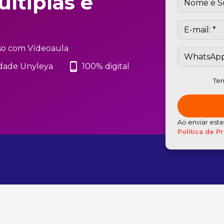
últiplas e
so com Vídeoaula
phone_android
dade Unyleya
100% digital
Tem
Ao enviar est
Política de P