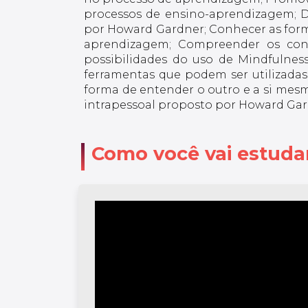
processos de ensino-aprendizagem; Di
por Howard Gardner; Conhecer as forma
aprendizagem; Compreender os conce
possibilidades do uso de Mindfulnes
ferramentas que podem ser utilizadas
forma de entender o outro e a si mesm
intrapessoal proposto por Howard Gar
Como você vai estuda