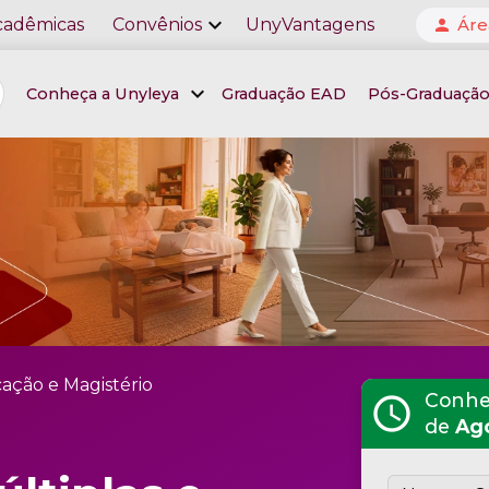
expand_more
cadêmicas
Convênios
UnyVantagens
Áre
person
expand_more
Conheça a Unyleya
Graduação EAD
Pós-Graduaçã
ação e Magistério
Conheç
schedule
de
Ag