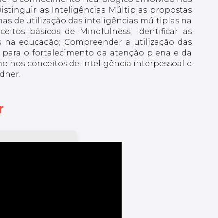
stinguir as Inteligências Múltiplas propostas
s de utilização das inteligências múltiplas na
itos básicos de Mindfulness; Identificar as
s na educação; Compreender a utilização das
 para o fortalecimento da atenção plena e da
o nos conceitos de inteligência interpessoal e
dner.
r