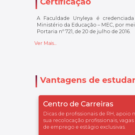
Certificação
A Faculdade Unyleya é credenciada
Ministério da Educação – MEC, por meio
Portaria nº 721, de 20 de julho de 2016.
Ver Mais...
Vantagens de estudar
Centro de Carreiras
Dicas de profissionais de RH, apoio 
sua recolocação profissionais, vagas
de emprego e estágio exclusivas.