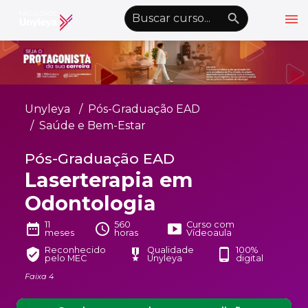
menu
emoji_objects
nights_stay
wb_sunny
Alto Contraste
Graduação EAD
Unyleya
Pós-Graduação EAD
Pós-Graduação EAD
Saúde e Bem-Estar
Atualização Profissional
Pós-Graduação EAD
Laserterapia em
Conheça a Unyleya
keyboard_arrow_down
Odontologia
Alianças Acadêmicas
Convênios
11
560
Curso com
keyboard_arrow_down
date_range
schedule
smart_display
meses
horas
Vídeoaula
UnyVantagens
Reconhecido
Qualidade
100%
verified_user
military_tech
phone_android
pelo MEC
Unyleya
digital
Faixa 4
school
person
Quero ser Aluno
Área do Aluno