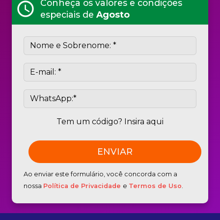
Conheça os valores e condições
schedule
especiais de
Agosto
Tem um código? Insira aqui
Ao enviar este formulário, você concorda com a
nossa
Política de Privacidade
e
Termos de Uso
.