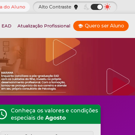
nights_stay
wb_sunny
a do Aluno
Alto Contraste
emoji_objects
Quero ser Aluno
o EAD
Atualização Profissional
school
Conheça os valores e condições
hedule
especiais de
Agosto