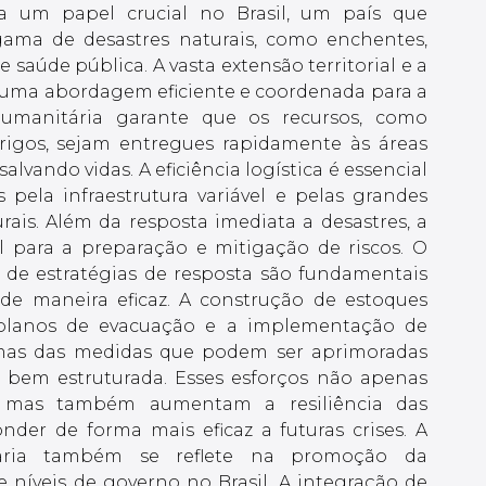
a um papel crucial no Brasil, um país que
ama de desastres naturais, como enchentes,
e saúde pública. A vasta extensão territorial e a
m uma abordagem eficiente e coordenada para a
 humanitária garante que os recursos, como
rigos, sejam entregues rapidamente às áreas
lvando vidas. A eficiência logística é essencial
 pela infraestrutura variável e pelas grandes
rais. Além da resposta imediata a desastres, a
al para a preparação e mitigação de riscos. O
 de estratégias de resposta são fundamentais
 de maneira eficaz. A construção de estoques
e planos de evacuação e a implementação de
umas das medidas que podem ser aprimoradas
a bem estruturada. Esses esforços não apenas
, mas também aumentam a resiliência das
der de forma mais eficaz a futuras crises. A
tária também se reflete na promoção da
e níveis de governo no Brasil. A integração de