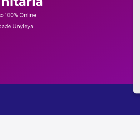
nitária
so 100% Online
dade Unyleya