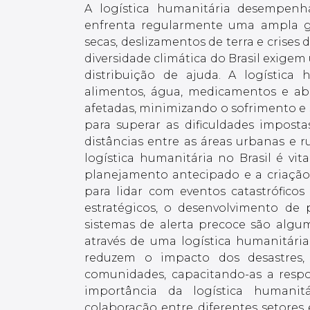
A logística humanitária desempenh
enfrenta regularmente uma ampla g
secas, deslizamentos de terra e crises d
diversidade climática do Brasil exige
distribuição de ajuda. A logística
alimentos, água, medicamentos e ab
afetadas, minimizando o sofrimento e sa
para superar as dificuldades impostas
distâncias entre as áreas urbanas e ru
logística humanitária no Brasil é vit
planejamento antecipado e a criação
para lidar com eventos catastróficos
estratégicos, o desenvolvimento d
sistemas de alerta precoce são alg
através de uma logística humanitári
reduzem o impacto dos desastres
comunidades, capacitando-as a respon
importância da logística humani
colaboração entre diferentes setores 