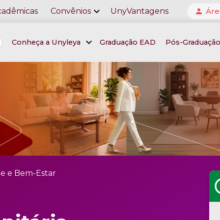
expand_more
cadêmicas
Convênios
UnyVantagens
Áre
person
expand_more
Conheça a Unyleya
Graduação EAD
Pós-Graduaçã
e e Bem-Estar
sc