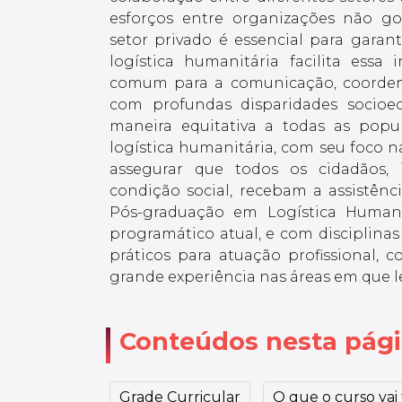
esforços entre organizações não g
setor privado é essencial para gara
logística humanitária facilita ess
comum para a comunicação, coordena
com profundas disparidades socioe
maneira equitativa a todas as popul
logística humanitária, com seu foco n
assegurar que todos os cidadãos,
condição social, recebam a assistênc
Pós-graduação em Logística Humani
programático atual, e com disciplinas
práticos para atuação profissional,
grande experiência nas áreas em que 
Conteúdos nesta pág
Grade Curricular
O que o curso vai t