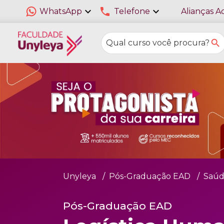
expand_more
phone
expand_more
WhatsApp
Telefone
Alianças A
Unyleya
Pós-Graduação EAD
Saúd
Pós-Graduação EAD