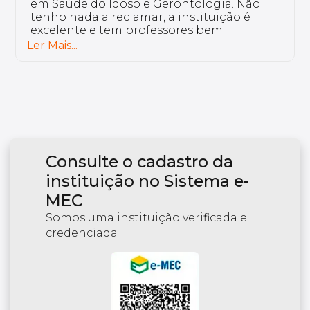
Eu curso a p
do Idoso e Gerontologia. Não
Distúrbios d
a a reclamar, a instituição é
escolhi o cu
 e tem professores bem
encontro co
os.
plataforma c
Ler Mais...
ativo. Os pr
excelência.
Consulte o cadastro da
instituição no Sistema e-
MEC
Somos uma instituição verificada e
credenciada