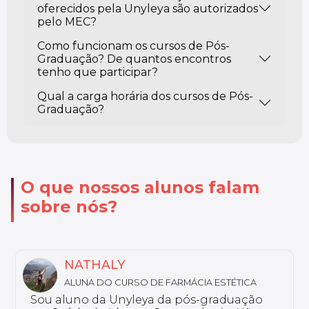
oferecidos pela Unyleya são autorizados
pelo MEC?
Como funcionam os cursos de Pós-
Graduação? De quantos encontros
tenho que participar?
Qual a carga horária dos cursos de Pós-
Graduação?
O que nossos alunos falam
sobre nós?
THALY
MARIA
A DO CURSO DE FARMÁCIA ESTÉTICA
ALUNA D
DE LEIT
o da Unyleya da pós-graduação