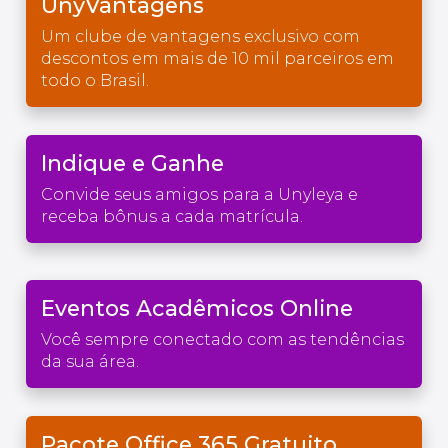
UnyVantagens
Um clube de vantagens exclusivo com
descontos em mais de 10 mil parceiros em
todo o Brasil.
Indique e Ganhe
Convide seus amigos para a Unyleya e
receba bônus a cada matrícula.
Eventos Acadêmicos Online
Você sempre conectado com as tendências
da sua área.
Pacote Office 365 Gratuito