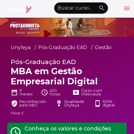
menu
emoji_objects
nights_stay
wb_sunny
Alto Contraste
Graduação EAD
Unyleya
Pós-Graduação EAD
Gestão
Pós-Graduação EAD
Pós-Graduação EAD
Atualização Profissional
MBA em Gestão
Conheça a Unyleya
keyboard_arrow_down
Empresarial Digital
Alianças Acadêmicas
9
420
Curso com
date_range
schedule
smart_display
meses
horas
Vídeoaula
Convênios
keyboard_arrow_down
Reconhecido
Qualidade
100%
verified_user
military_tech
phone_android
pelo MEC
Unyleya
digital
UnyVantagens
Faixa 3
school
person
Quero ser Aluno
Área do Aluno
Conheça os valores e condições
schedule