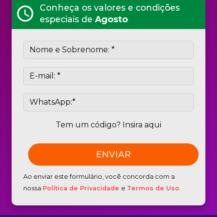
Conheça os valores e condições
schedule
especiais de
Agosto
Tem um código? Insira aqui
Ao enviar este formulário, você concorda com a
nossa
Política de Privacidade
e
Termos de Uso
.