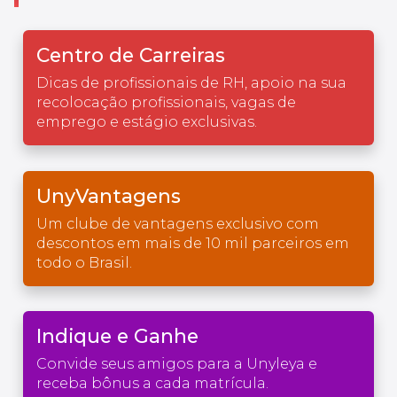
Centro de Carreiras
Dicas de profissionais de RH, apoio na sua
recolocação profissionais, vagas de
emprego e estágio exclusivas.
UnyVantagens
Um clube de vantagens exclusivo com
descontos em mais de 10 mil parceiros em
todo o Brasil.
Indique e Ganhe
Convide seus amigos para a Unyleya e
receba bônus a cada matrícula.