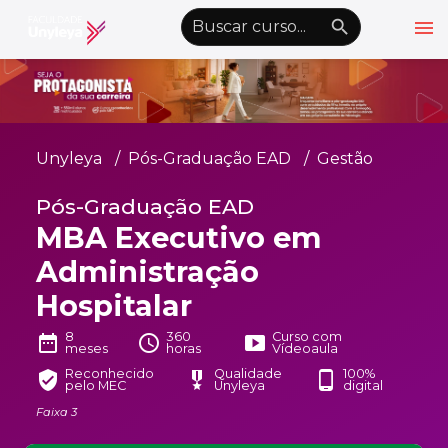
menu
emoji_objects
nights_stay
wb_sunny
Alto Contraste
Graduação EAD
Unyleya
Pós-Graduação EAD
Gestão
Pós-Graduação EAD
Pós-Graduação EAD
Atualização Profissional
MBA Executivo em
Conheça a Unyleya
keyboard_arrow_down
Administração
Alianças Acadêmicas
Hospitalar
Convênios
keyboard_arrow_down
8
360
Curso com
date_range
schedule
smart_display
meses
horas
Vídeoaula
UnyVantagens
Reconhecido
Qualidade
100%
verified_user
military_tech
phone_android
pelo MEC
Unyleya
digital
Faixa 3
school
person
Quero ser Aluno
Área do Aluno