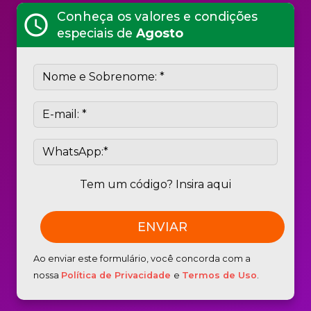
Conheça os valores e condições
schedule
especiais de
Agosto
Tem um código? Insira aqui
Ao enviar este formulário, você concorda com a
nossa
Política de Privacidade
e
Termos de Uso
.